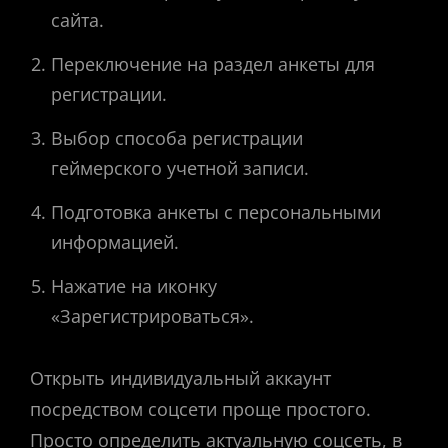
сайта.
Переключение на раздел анкеты для
регистрации.
Выбор способа регистрации
геймерского учетной записи.
Подготовка анкеты с персональными
информацией.
Нажатие на иконку
«Зарегистрироваться».
Открыть индивидуальный аккаунт
посредством соцсети проще простого.
Просто определить актуальную соцсеть, в