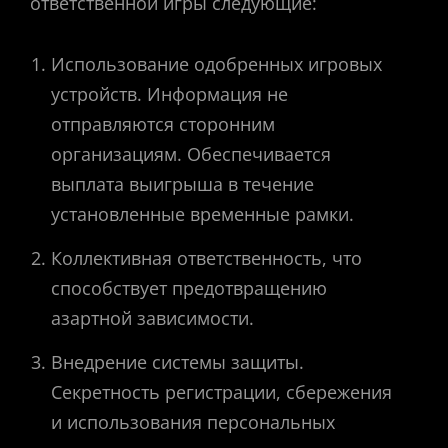
ответственной игры следующие:
Использование одобренных игровых
устройств. Информация не
отправляются сторонним
организациям. Обеспечивается
выплата выигрыша в течение
установленные временные рамки.
Коллективная ответственность, что
способствует предотвращению
азартной зависимости.
Внедрение системы защиты.
Секретность регистрации, сбережения
и использования персональных