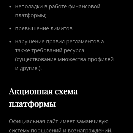
неполадки в работе финансовой
платформы;
превышение лимитов
нарушение правил регламентов а
также требований ресурса
(существование множества профилей
и другие.).
Акционная схема
платформы
Официальная сайт имеет заманчивую
систему поощрений и вознаграждений.