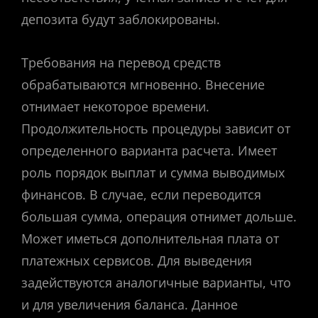
депозита будут заблокированы.
Требования на перевод средств
обрабатываются мгновенно. Внесение
отнимает некоторое времени.
Продолжительность процедуры зависит от
определенного варианта расчета. Имеет
роль порядок выплат и сумма выводимых
финансов. В случае, если переводится
большая сумма, операция отнимет дольше.
Может иметься дополнительная плата от
платежных сервисов. Для выведения
задействуются аналогичные варианты, что
и для увеличения баланса. Данное