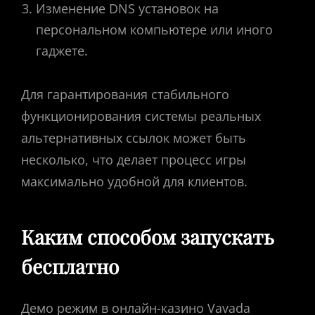
Изменение DNS установок на
персональном компьютере или иного
гаджете.
Для гарантирования стабильного
функционирования системы реальных
альтернативных ссылок может быть
несколько, что делает процесс игры
максимально удобной для клиентов.
Каким способом запускать
бесплатно
Демо режим в онлайн-казино Vavada