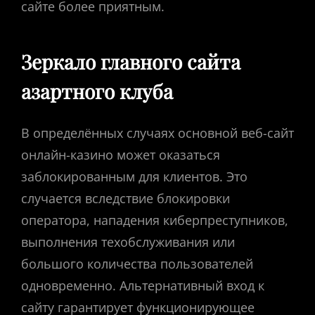
сайте более приятным.
Зеркало главного сайта
азартного клуба
В определённых случаях основной веб-сайт
онлайн-казино может оказаться
заблокированным для клиентов. Это
случается вследствие блокировки
оператора, нападения киберпреступников,
выполнения техобслуживания или
большого количества пользователей
одновременно. Альтернативный вход к
сайту гарантирует функционирующее