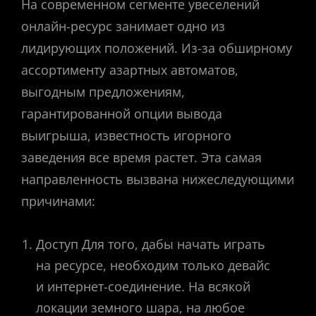
На современном сегменте увеселений
онлайн-ресурс занимает одно из
лидирующих положений. Из-за обширному
ассортименту азартных автоматов,
выгодным предложениям,
гарантированной опции вывода
выигрыша, известность игорного
заведения все время растет. Эта самая
направленность вызвана нижеследующими
причинами:
Доступ Для того, дабы начать играть
на ресурсе, необходим только девайс
и интернет-соединение. На всякой
локации земного шара, на любое