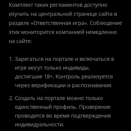
Комплект таких регламентов доступно
изучить на центральной странице сайта в
разделе «Ответственная игра». Соблюдение
этих мониторится компанией немедленно
на сайте:
Зарегаться на портале и включаться в
игре могут только индивиды,
достигшие 18+. Контроль реализуется
через верификации и распознавания.
Создать на портале можно только
единственный профиль. Проверение
проводится во время подтверждения
индивидуальности.