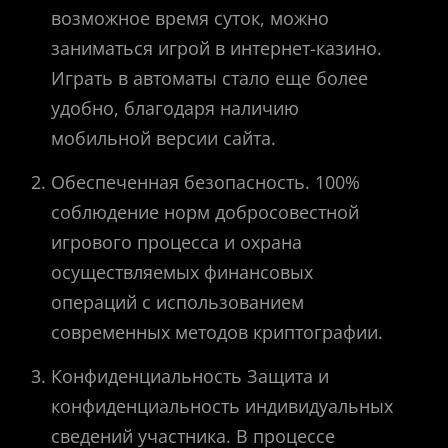
возможное время суток, можно
заниматься игрой в интернет-казино.
Играть в автоматы стало еще более
удобно, благодаря наличию
мобильной версии сайта.
Обеспеченная безопасность. 100%
соблюдение норм добросовестной
игрового процесса и охрана
осуществляемых финансовых
операций с использованием
современных методов криптографии.
Конфиденциальность Защита и
конфиденциальность индивидуальных
сведений участника. В процессе