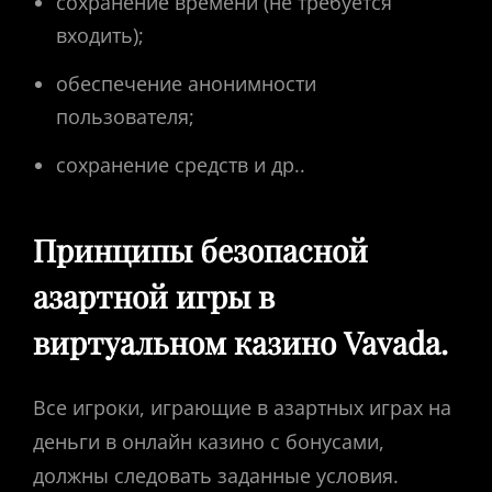
сохранение времени (не требуется
входить);
обеспечение анонимности
пользователя;
сохранение средств и др..
Принципы безопасной
азартной игры в
виртуальном казино Vavada.
Все игроки, играющие в азартных играх на
деньги в онлайн казино с бонусами,
должны следовать заданные условия.