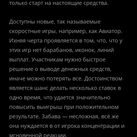
только старт на настоящие средства.
Доступны новые, так называемые
скоростные игры, например, как Авиатор.
Ихняя черта проявляется в том, что, что у
этих игр нет барабанов, иконок, линий
выплат. Участникам нужно быстрое
решение о выводе денежных средств,
иначе можно потерять все. Достоинством
является шанс делать несколько ставок в
одно время, что удается значительно
повысить выигрыш при положительном
результате. Забава — несложная, всё же
она нуждается в от игрока концентрации и
мгновенной реакции.