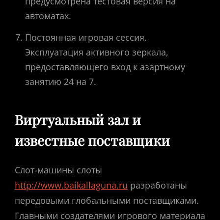
предусмотрена тестовая версия на
автоматах.
Постоянная игровая сессия.
Эксплуатация активного зеркала,
предоставляющего вход к азартному
занятию 24 на 7.
Виртуальный зал и
известные поставщики
Слот-машины слоты
http://www.baikallaguna.ru
разработаны
передовыми глобальными поставщиками.
Главными создателями игрового материала