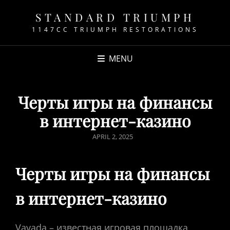
STANDARD TRIUMPH
1147CC TRIUMPH RESTORATIONS
MENU
Черты игры на финансы
в интернет-казино
POSTED
APRIL 2, 2025
ON
Черты игры на финансы
в интернет-казино
Vavada – известная игровая площадка,