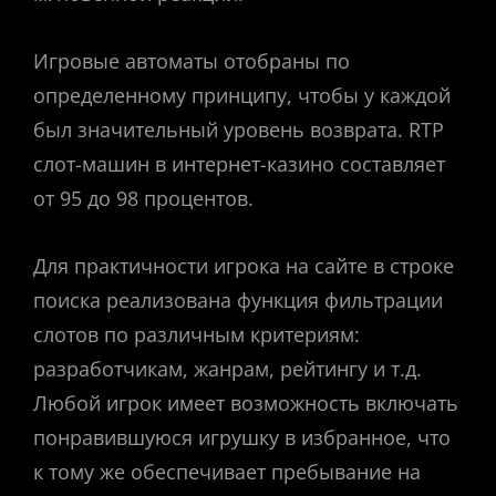
Игровые автоматы отобраны по
определенному принципу, чтобы у каждой
был значительный уровень возврата. RTP
слот-машин в интернет-казино составляет
от 95 до 98 процентов.
Для практичности игрока на сайте в строке
поиска реализована функция фильтрации
слотов по различным критериям:
разработчикам, жанрам, рейтингу и т.д.
Любой игрок имеет возможность включать
понравившуюся игрушку в избранное, что
к тому же обеспечивает пребывание на