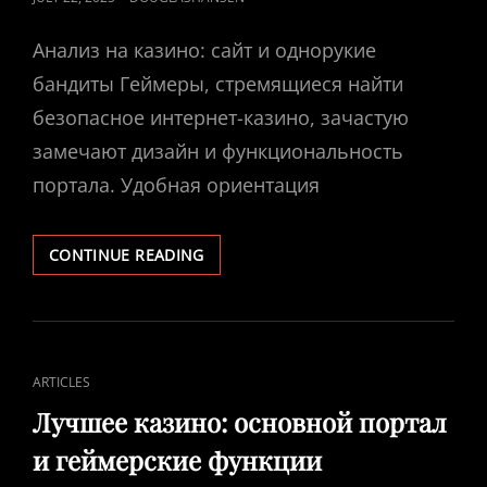
ON
Анализ на казино: сайт и однорукие
бандиты Геймеры, стремящиеся найти
безопасное интернет-казино, зачастую
замечают дизайн и функциональность
портала. Удобная ориентация
АНАЛИЗ
CONTINUE READING
НА
КАЗИНО:
САЙТ
И
ОДНОРУКИЕ
CAT
ARTICLES
БАНДИТЫ
LINKS
Лучшее казино: основной портал
и геймерские функции