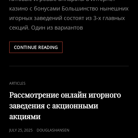
казино с бонусами Большинство нынешних
игорных заведений состоят из 3-х главных
секций. Один из вариантов
ХИТОВЫЕ
CONTINUE READING
ИГРОВЫЕ
АППАРАТЫ
В
ИНТЕРНЕТ
КАЗИНО
CAT
ARTICLES
С
LINKS
БОНУСАМИ
Рассмотрение онлайн игорного
заведения с акционными
акциями
POSTED
JULY 25, 2025
DOUGLASHANSEN
ON