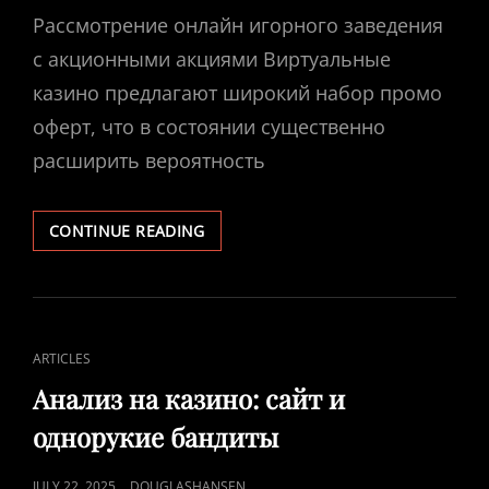
Рассмотрение онлайн игорного заведения
с акционными акциями Виртуальные
казино предлагают широкий набор промо
оферт, что в состоянии существенно
расширить вероятность
РАССМОТРЕНИЕ
CONTINUE READING
ОНЛАЙН
ИГОРНОГО
ЗАВЕДЕНИЯ
С
АКЦИОННЫМИ
CAT
ARTICLES
АКЦИЯМИ
LINKS
Анализ на казино: сайт и
однорукие бандиты
POSTED
JULY 22, 2025
DOUGLASHANSEN