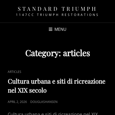
STANDARD TRIUMPH
1147CC TRIUMPH RESTORATIONS
MENU
Category:
articles
CAT
ARTICLES
LINKS
Cultura urbana e siti di ricreazione
nel XIX secolo
POSTED
APRIL 2, 2026
DOUGLASHANSEN
ON
Cultura urbana e siti di ricreazione nel XIX