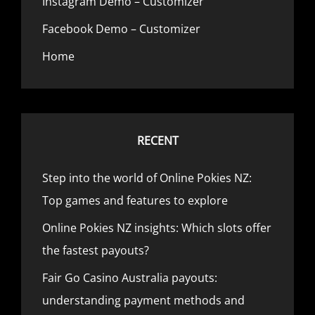
Instagram Demo – Customizer
Facebook Demo – Customizer
Home
RECENT
Step into the world of Online Pokies NZ:
Top games and features to explore
Online Pokies NZ insights: Which slots offer
the fastest payouts?
Fair Go Casino Australia payouts:
understanding payment methods and