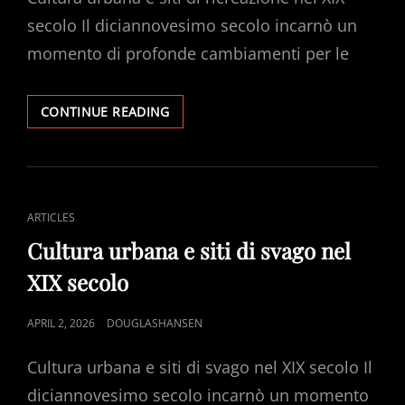
secolo Il diciannovesimo secolo incarnò un
momento di profonde cambiamenti per le
CULTURA
CONTINUE READING
URBANA
E
SITI
DI
RICREAZIONE
CAT
ARTICLES
NEL
LINKS
XIX
Cultura urbana e siti di svago nel
SECOLO
XIX secolo
POSTED
APRIL 2, 2026
DOUGLASHANSEN
ON
Cultura urbana e siti di svago nel XIX secolo Il
diciannovesimo secolo incarnò un momento