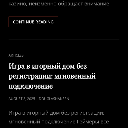
казино, неизменно обращает внимание
РАССМОТРЕНИЕ
CONTINUE READING
ОНЛАЙН-
КАЗИНО:
САЙТ
И
ОДНОРУКИЕ
CAT
ARTICLES
БАНДИТЫ
LINKS
Игра в игорный дом без
регистрации: мгновенный
подключение
POSTED
AUGUST 8, 2025
DOUGLASHANSEN
ON
Игра в игорный дом без регистрации:
мгновенный подключение Геймеры все