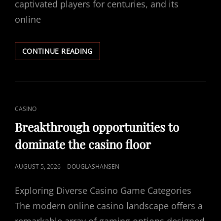
captivated players for centuries, and its
online
UNLOCK
CONTINUE READING
AMAZING
ENJOYMENT
WITH
STRATEGIC
BACCARAT
CAT
CASINO
LINKS
Breakthrough opportunities to
dominate the casino floor
POSTED
AUGUST 5, 2026
DOUGLASHANSEN
ON
Exploring Diverse Casino Game Categories
The modern online casino landscape offers a