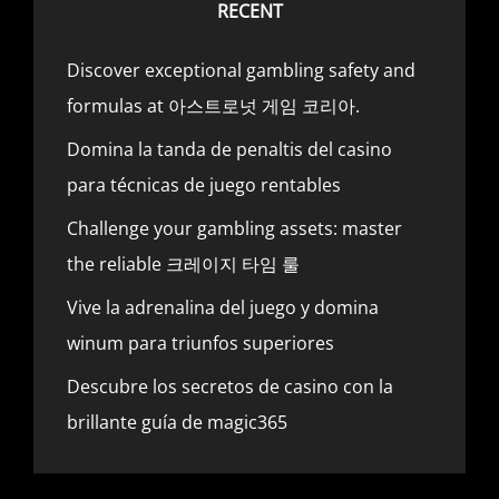
RECENT
Discover exceptional gambling safety and
formulas at 아스트로넛 게임 코리아.
Domina la tanda de penaltis del casino
para técnicas de juego rentables
Challenge your gambling assets: master
the reliable 크레이지 타임 룰
Vive la adrenalina del juego y domina
winum para triunfos superiores
Descubre los secretos de casino con la
brillante guía de magic365