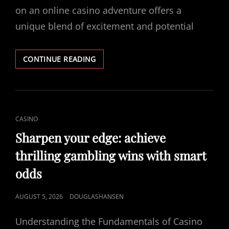
on an online casino adventure offers a
unique blend of excitement and potential
DISCOVER
CONTINUE READING
THE
PROFITABLE
RUSH
OF
YOUR
CAT
CASINO
ULTIMATE
LINKS
GAMBLING
Sharpen your edge: achieve
ADVENTURE
thrilling gambling wins with smart
odds
POSTED
AUGUST 5, 2026
DOUGLASHANSEN
ON
Understanding the Fundamentals of Casino