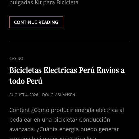
pulgadas Kit para Bicicleta
¿CÓMO
CONTINUE READING
SACAR
LA
BATERÍA
DE
UNA
CAT
CASINO
BICICLETA
LINKS
ELÉCTRICA
Bicicletas Electricas Perú Envios a
PASO
todo Perú
A
PASO?
POSTED
AUGUST 4, 2026
DOUGLASHANSEN
ON
Content ¿Cómo producir energía eléctrica al
pedalear en una bicicleta? Conducción
avanzada. ¿Cuánta energía puedo generar
con una bici-generador? Bicicleta