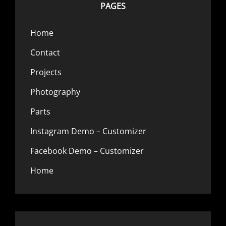
PAGES
Home
Contact
Projects
Photography
Parts
Instagram Demo – Customizer
Facebook Demo – Customizer
Home