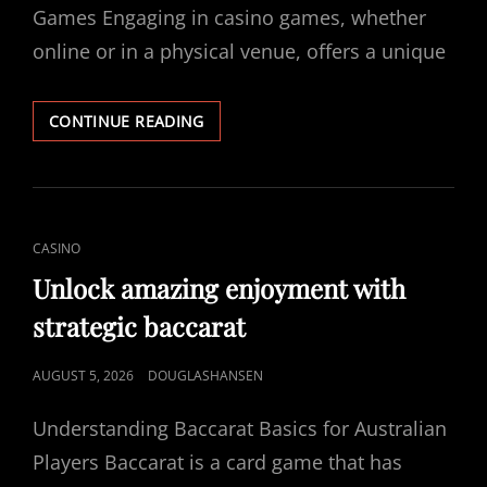
Games Engaging in casino games, whether
online or in a physical venue, offers a unique
SHARPEN
CONTINUE READING
YOUR
EDGE:
ACHIEVE
THRILLING
GAMBLING
CAT
CASINO
WINS
LINKS
WITH
Unlock amazing enjoyment with
SMART
strategic baccarat
ODDS
POSTED
AUGUST 5, 2026
DOUGLASHANSEN
ON
Understanding Baccarat Basics for Australian
Players Baccarat is a card game that has