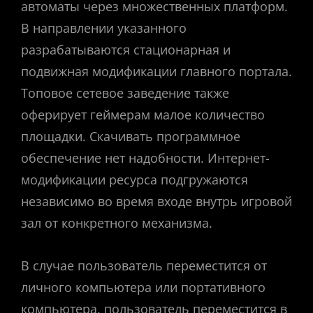
автоматы через множественных платформ.
В направлении указанного
разрабатываются стационарная и
подвижная модификации главного портала.
Топовое сетевое заведение также
оферирует геймерам малое количество
площадки. Скачивать программное
обеспечение нет надобности. Интернет-
модификации ресурса подгружаются
независимо во время входе внутрь игровой
зал от конкретного механизма.
В случае пользователь переместится от
личного компьютера или портативного
компьютера, пользователь переместится в