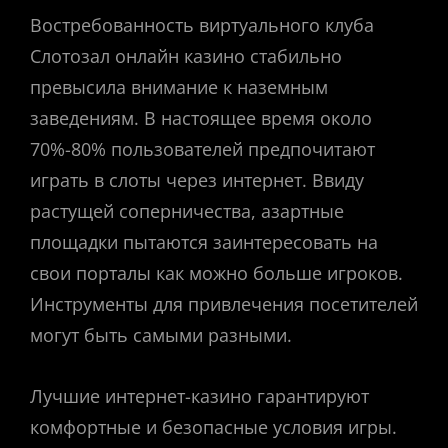
Востребованность виртуального клуба
Слотозал онлайн казино стабильно
превысила внимание к наземным
заведениям. В настоящее время около
70%-80% пользователей предпочитают
играть в слоты через интернет. Ввиду
растущей соперничества, азартные
площадки пытаются заинтересовать на
свои порталы как можно больше игроков.
Инструменты для привлечения посетителей
могут быть самыми разными.
Лучшие интернет-казино гарантируют
комфортные и безопасные условия игры.