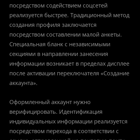
посредством содействием соцсетей
реализуется быстрее. Традиционный метод
создания профиля заключается
посредством составлении малой анкеты.
Специальная бланк с независимыми
секциями в направлении занесения
информации возникает в пределах дисплее
после активации переключателя «Создание
аккаунта».
Оформленный аккаунт нужно
верифицировать. Идентификация
индивидуальных информации реализуется
посредством перехода в соответствии с