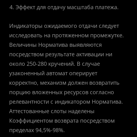
Эффект для отдачу масштаба платежа.
Индикаторы ожидаемого отдачи следует
исследовать на протяженном промежутке.
Величины Норматива выявляются
посредством результате активации ни
около 250-280 кручений. В случае
узаконенный автомат оперирует
корректно, механизм должен возвратить
порцию вложенных ресурсов согласно
релевантности с индикатором Норматива.
Аттестованные слоты наделены
Коэффициентом возврата посредством
пределах 94,5%-98%.