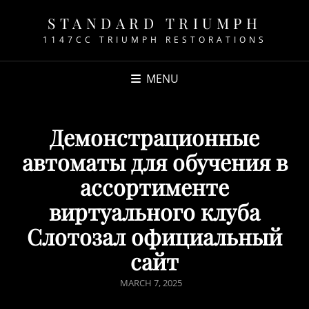
STANDARD TRIUMPH
1147CC TRIUMPH RESTORATIONS
MENU
Демонстрационные
автоматы для обучения в
ассортименте
виртуального клуба
Слотозал официальный
сайт
POSTED
MARCH 7, 2025
ON