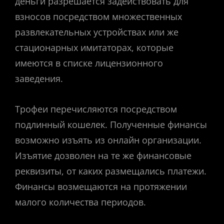
деньги разрешается задействовать для
взносов посредством множественных
развлекательных устройствах или же
стационарных имитаторах, которые
имеются в списке лицензионного
заведения.
Трофеи перечисляются посредством
подлинный кошелек. Полученные финансы
возможно изъять из онлайн организации.
Изъятие дозволен на те же финансовые
реквизиты, от каких размещались платежи.
Финансы возмещаются на протяжении
малого количества периодов.