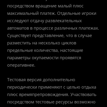
посредством вращение малый плюс
максимальный платеж. Отдельные игроки
исследуют отдачу развлекательных
автоматов в процессе различных платежах.
Существует представление, что в случае
разместить на несколько циклов
предельные количества, настоящие
параметры окупаемости проявятся
оперативнее.
Тестовая версия дополнительно
периодически применяют с целью отдыха
плюс времяпрепровождения. Участвовать
посредством тестовые ресурсы возможно