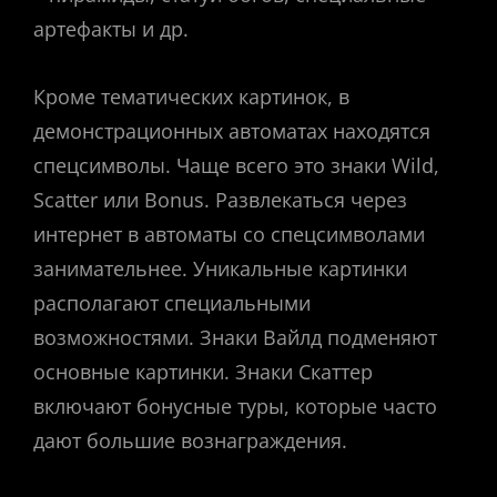
артефакты и др.
Кроме тематических картинок, в
демонстрационных автоматах находятся
спецсимволы. Чаще всего это знаки Wild,
Scatter или Bonus. Развлекаться через
интернет в автоматы со спецсимволами
занимательнее. Уникальные картинки
располагают специальными
возможностями. Знаки Вайлд подменяют
основные картинки. Знаки Скаттер
включают бонусные туры, которые часто
дают большие вознаграждения.