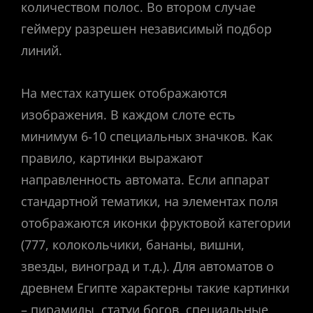
количеством полос. Во втором случае
геймеру разрешен независимый подбор
линий.
На местах катушек отображаются
изображения. В каждом слоте есть
минимум 6-10 специальных значков. Как
правило, картинки выражают
направленность автомата. Если аппарат
стандартной тематики, на элементах поля
отображаются иконки фруктовой категории
(777, колокольчики, бананы, вишни,
звезды, виноград и т.д.). Для автоматов о
древнем Египте характерны такие картинки
– пирамиды, статуи богов, специальные