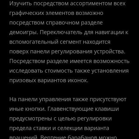
Изучить посредством ассортиментом всех
графических элементов возможно
посредством справочном разделе
демоигры. Переключатель для навигации к
вспомогательный сегмент находится
поверх панели регулирования устройства.
Посредством разделе имеется возможность
исследовать стоимость также установления
призовых вариантов иконок.
На панели управления также присутствуют
иные кнопки. Главенствующие клавиши
предусмотрены с целью регулировки
предела ставки и селекции варианта
вращений. Вертение барабанов можно