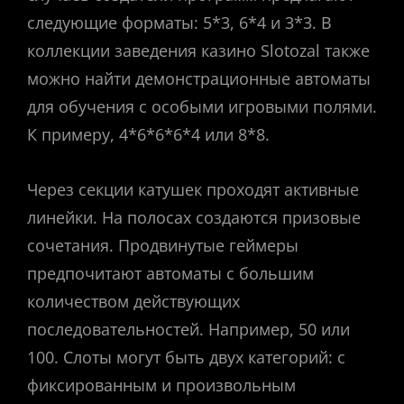
следующие форматы: 5*3, 6*4 и 3*3. В
коллекции заведения казино Slotozal также
можно найти демонстрационные автоматы
для обучения с особыми игровыми полями.
К примеру, 4*6*6*6*4 или 8*8.
Через секции катушек проходят активные
линейки. На полосах создаются призовые
сочетания. Продвинутые геймеры
предпочитают автоматы с большим
количеством действующих
последовательностей. Например, 50 или
100. Слоты могут быть двух категорий: с
фиксированным и произвольным