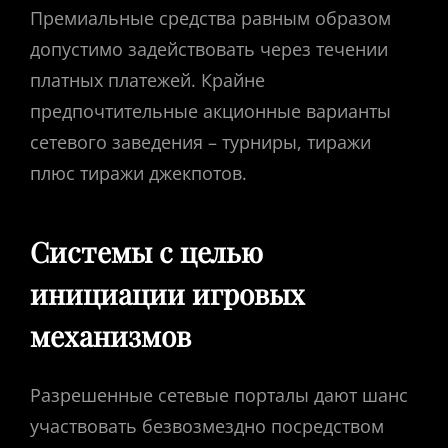
Премиальные средства равным образом
допустимо задействовать через течении
платных платежей. Крайне
предпочтительные акционные варианты
сетевого заведения – турниры, тиражи
плюс тиражи джекпотов.
Системы с целью
инициации игровых
механизмов
Разрешенные сетевые порталы дают шанс
участвовать безвозмездно посредством