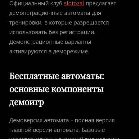
Официальный клуб
slotozal
предлагает
демонстрационные автоматы для
тренировки, в которые разрешается
использовать без регистрации.
Демонстрационные варианты
активируются в деморежиме.
Бесплатные автоматы:
основные компоненты
демоигр
Демоверсия автомата – полная версия
главной версии автомата. Базовые