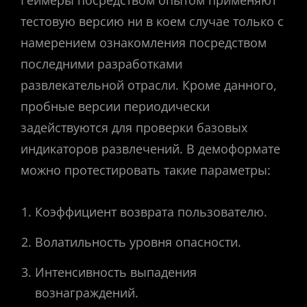
тестовую версию ни в коем случае только с
намерением ознакомления посредством
последними разработками
развлекательной отрасли. Кроме данного,
пробные версии периодически
задействуются для проверки базовых
индикаторов развлечений. В демоформате
можно протестировать такие параметры:
Коэффициент возврата пользователю.
Волатильность уровня опасности.
Интенсивность выпадения
вознаграждений.