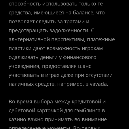
способность использовать только те
средства, имеющиеся на балансе, что
позволяет следить за тратами и
предотвращать задолженности. С
альтернативной перспективы, платежные
пластики дают возможность игрокам
одалживать деньги у финансового
учреждения, предоставляя шанс
участвовать в играх даже при отсутствии
наличных средств, например, в vavada.
Во время выбора между кредитовой и
дебетовой карточкой для гэмблинга в
казино важно принимать во внимание
определенные моменты. Во-первых,