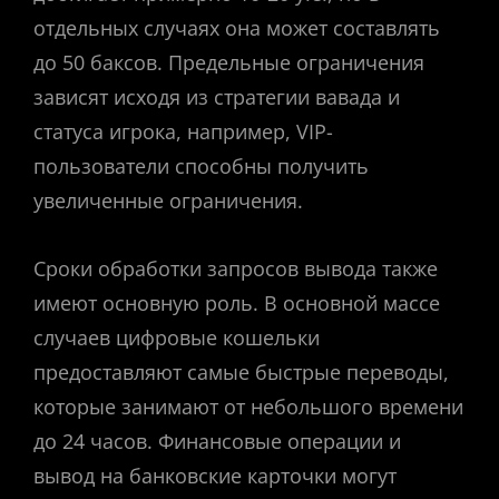
отдельных случаях она может составлять
до 50 баксов. Предельные ограничения
зависят исходя из стратегии вавада и
статуса игрока, например, VIP-
пользователи способны получить
увеличенные ограничения.
Сроки обработки запросов вывода также
имеют основную роль. В основной массе
случаев цифровые кошельки
предоставляют самые быстрые переводы,
которые занимают от небольшого времени
до 24 часов. Финансовые операции и
вывод на банковские карточки могут