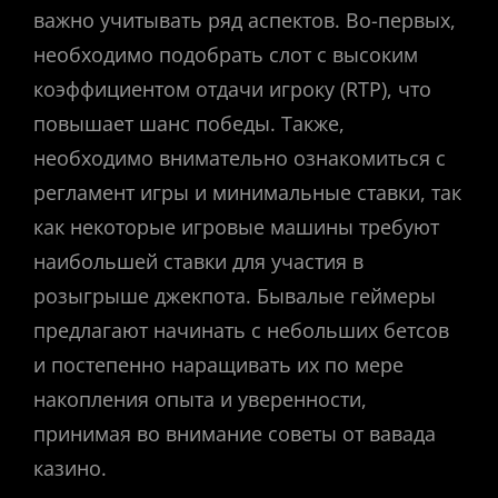
важно учитывать ряд аспектов. Во-первых,
необходимо подобрать слот с высоким
коэффициентом отдачи игроку (RTP), что
повышает шанс победы. Также,
необходимо внимательно ознакомиться с
регламент игры и минимальные ставки, так
как некоторые игровые машины требуют
наибольшей ставки для участия в
розыгрыше джекпота. Бывалые геймеры
предлагают начинать с небольших бетсов
и постепенно наращивать их по мере
накопления опыта и уверенности,
принимая во внимание советы от вавада
казино.