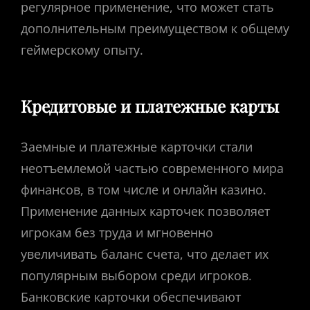
регулярное применение, что может стать
дополнительным преимуществом к общему
геймерскому опыту.
Кредитовые и платежные карты
Заемные и платежные карточки стали
неотъемлемой частью современного мира
финансов, в том числе и онлайн казино.
Применение данных карточек позволяет
игрокам без труда и мгновенно
увеличивать баланс счета, что делает их
популярным выбором среди игроков.
Банковские карточки обеспечивают