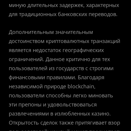
миную длительных задержек, характерных
для традиционных банковских переводов.
Дополнительным значительным
достоинством криптовалютных транзакций
является недостаток географических
ограничений. Данное критично для тех
пользователей из государств с строгими
финансовыми правилами. Благодаря
независимой природе blockchain,
пользователи способны легко миновать
эти препоны и удовольствоваться
развлечениями в излюбленных казино.
Открытость сделок также притягивает взор