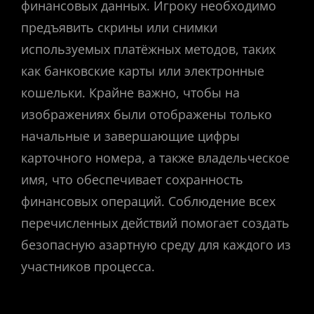
финансовых данных. Игроку необходимо
предъявить скрины или снимки
используемых платёжных методов, таких
как банковские карты или электронные
кошельки. Крайне важно, чтобы на
изображениях были отображены только
начальные и завершающие цифры
карточного номера, а также владельческое
имя, что обеспечивает сохранность
финансовых операций. Соблюдение всех
перечисленных действий помогает создать
безопасную азартную среду для каждого из
участников процесса.