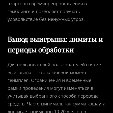
азартного времяпрепровождения в
гэмблинге и позволяет получать
удовольствие без ненужных угроз.
Вывод выигрыша: лимиты и
периоды обработки
Для пользователей пользователей снятие
выигрыша — это ключевой момент
геймплея. Ограничения и временные
рамки проведения могут изменяться в
учитывая выбранного способа перевода
средств. Часто минимальная сумма кэшаута
достигает примерно 10-20 у.е., но в