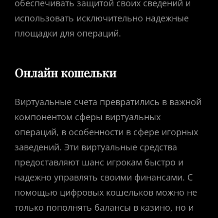
обеспечивать защитой своих сведений и
использовать исключительно надежные
площадки для операций.
Онлайн кошельки
Виртуальные счета превратились в важной
компонентом сферы виртуальных
операций, в особенности в сфере игорных
заведений. Эти виртуальные средства
предоставляют шанс игрокам быстро и
надежно управлять своими финансами. С
помощью цифровых кошельков можно не
только пополнять балансы в казино, но и