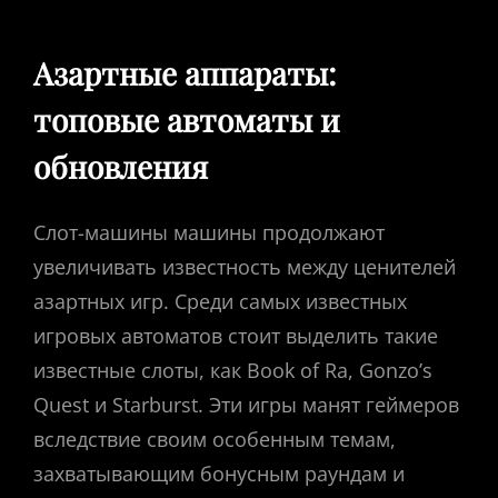
Азартные аппараты:
топовые автоматы и
обновления
Слот-машины машины продолжают
увеличивать известность между ценителей
азартных игр. Среди самых известных
игровых автоматов стоит выделить такие
известные слоты, как Book of Ra, Gonzo’s
Quest и Starburst. Эти игры манят геймеров
вследствие своим особенным темам,
захватывающим бонусным раундам и