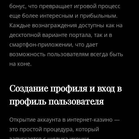
бонус, что превращает игровой процесс
еще более интересным и прибыльным.
Каждые вознаграждения доступны как на
десктопной варианте портала, так и в
смартфон-приложении, что дает
возможность пользователям всегда быть
на коне.
Создание профиля и вход в
профиль пользователя
Открытие аккаунта в интернет-казино —
это простой процедура, который
запускается с щелчка иконки