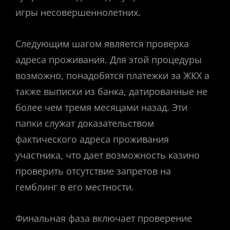
игры несовершеннолетних.
Следующим шагом является проверка
адреса проживания. Для этой процедуры
возможно, понадобятся платежки за ЖКХ а
также выписки из банка, датированные не
более чем тремя месяцами назад. Эти
папки служат доказательством
фактического адреса проживания
участника, что дает возможность казино
проверить отсутствие запретов на
гемблинг в его местности.
Финальная фаза включает проверение