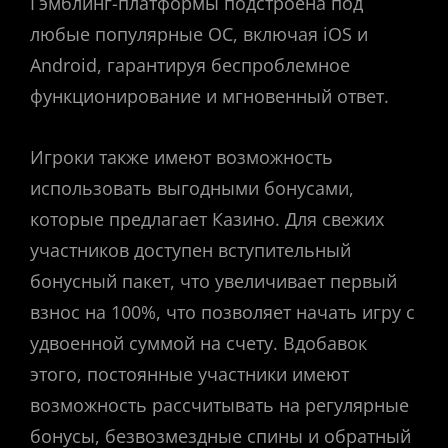
Гэмблинг-платформы подстроена под
любые популярные ОС, включая iOS и
Android, гарантируя беспроблемное
функционирование и мгновенный ответ.
Игроки также имеют возможность
использовать выгодными бонусами,
которые предлагает Казино. Для свежих
участников доступен вступительный
бонусный пакет, что увеличивает первый
взнос на 100%, что позволяет начать игру с
удвоенной суммой на счету. Вдобавок
этого, постоянные участники имеют
возможность рассчитывать на регулярные
бонусы, безвозмездные спины и обратный