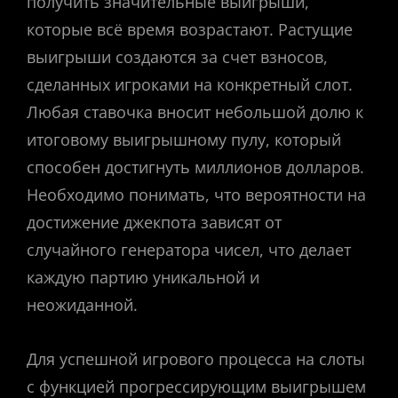
получить значительные выигрыши,
которые всё время возрастают. Растущие
выигрыши создаются за счет взносов,
сделанных игроками на конкретный слот.
Любая ставочка вносит небольшой долю к
итоговому выигрышному пулу, который
способен достигнуть миллионов долларов.
Необходимо понимать, что вероятности на
достижение джекпота зависят от
случайного генератора чисел, что делает
каждую партию уникальной и
неожиданной.
Для успешной игрового процесса на слоты
с функцией прогрессирующим выигрышем