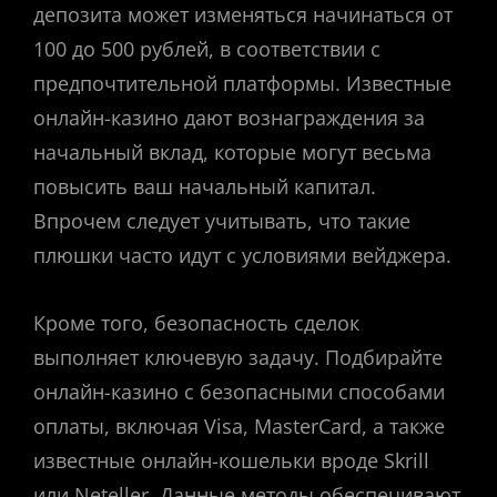
депозита может изменяться начинаться от
100 до 500 рублей, в соответствии с
предпочтительной платформы. Известные
онлайн-казино дают вознаграждения за
начальный вклад, которые могут весьма
повысить ваш начальный капитал.
Впрочем следует учитывать, что такие
плюшки часто идут с условиями вейджера.
Кроме того, безопасность сделок
выполняет ключевую задачу. Подбирайте
онлайн-казино с безопасными способами
оплаты, включая Visa, MasterCard, а также
известные онлайн-кошельки вроде Skrill
или Neteller. Данные методы обеспечивают