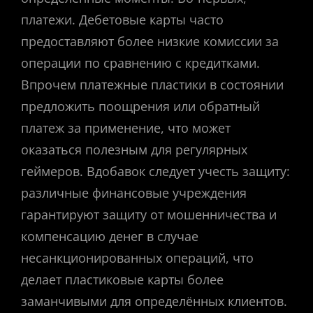
платежи. Дебетовые карты часто
предоставляют более низкие комиссии за
операции по сравнению с кредитками.
Впрочем платежные пластики в состоянии
предложить поощрения или обратный
платеж за применение, что может
оказаться полезным для регулярных
геймеров. Вдобавок следует учесть защиту:
различные финансовые учреждения
гарантируют защиту от мошенничества и
компенсацию денег в случае
несанкционированных операций, что
делает пластиковые карты более
заманчивыми для определённых клиентов.