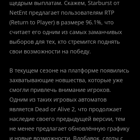
щедрым выплатам. Скажем, Starburst от
NetEnt предлагает пользователям RTP
(Return to Player) в размере 96.1%, что
считает его одним из самых заманчивых
выборов для тех, кто стремится поднять
свои возможности на победу.
В текущем сезоне на платформе появились
захватывающие новшества, которые уже
смогли привлечь внимание игроков.
Одним из таких игровых автоматов
является Dead or Alive 2, что продолжает
наследие своего предыдущей версии, тем
не менее предлагает обновлённую графику
и новые возможности. Вдобавок, слоты с