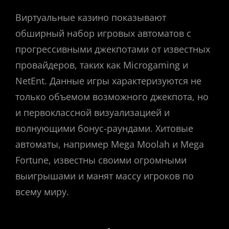
Виртуальные казино показывают
обширный набор игровых автоматов с
прогрессивными джекпотами от известных
провайдеров, таких как Microgaming и
NetEnt. Данные игры характеризуются не
только объемом возможного джекпота, но
и первоклассной визуализацией и
волнующими бонус-раундами. Хитовые
автоматы, например Mega Moolah и Mega
Fortune, известны своими огромными
выигрышами и манят массу игроков по
всему миру.