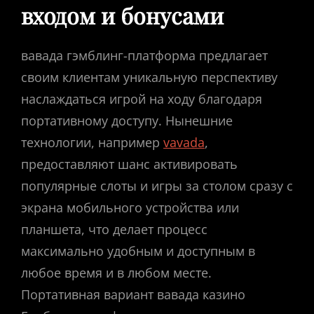
входом и бонусами
вавада гэмблинг-платформа предлагает
своим клиентам уникальную перспективу
наслаждаться игрой на ходу благодаря
портативному доступу. Нынешние
технологии, например
vavada
,
предоставляют шанс активировать
популярные слоты и игры за столом сразу с
экрана мобильного устройства или
планшета, что делает процесс
максимально удобным и доступным в
любое время и в любом месте.
Портативная вариант вавада казино