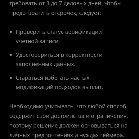
требовать от 3 до 7 деловых дней. Чтобы
предотвратить отсрочек, следует:
Проверить статус верификации
учетной записи.
Удостовериться в корректности
заполненных данных.
Стараться избегать частых
модификаций подходов выплат.
Необходимо учитывать, что любой способ
содержит свои достоинства и ограничения,
поэтому решение должен основываться на
личных предпочтениях и нуждах геймера.