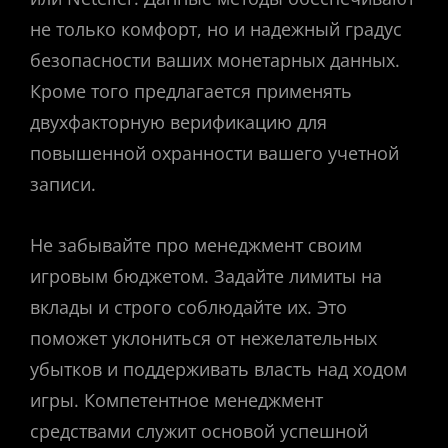
не только комфорт, но и надежный градус
безопасности ваших монетарных данных.
Кроме того предлагается применять
двухфакторную верификацию для
повышенной охранности вашего учетной
записи.
Не забывайте про менеджмент своим
игровым бюджетом. Задайте лимиты на
вклады и строго соблюдайте их. Это
поможет уклониться от нежелательных
убытков и поддерживать власть над ходом
игры. Компетентное менеджмент
средствами служит основой успешной