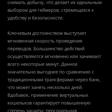
снимать добычу, что делает их идеальным
выбором для геймеров, стремящихся к
удобству и безопасности.
Ключевым достоинством выступает
мгновенная скорость проведения
переводов. Большинство действий
осуществляются мгновенно или занимают
всего некоторые минут. Данное
значительно выгоднее по сравнению с
традиционными трансферами через банк,
что может занять несколько дней.
Вдобавок, применение виртуальных
кошельков гарантирует повышенную
степень защиты: персональная