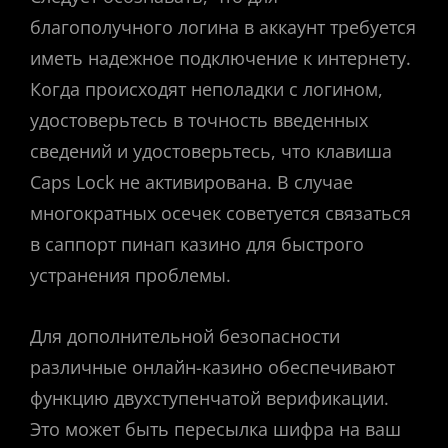
благополучного логина в аккаунт требуется
иметь надежное подключение к интернету.
Когда происходят неполадки с логином,
удостоверьтесь в точность введенных
сведений и удостоверьтесь, что клавиша
Caps Lock не активирована. В случае
многократных осечек советуется связаться
в саппорт пинап казино для быстрого
устранения проблемы.
Для дополнительной безопасности
различные онлайн-казино обеспечивают
функцию двухступенчатой верификации.
Это может быть пересылка шифра на ваш