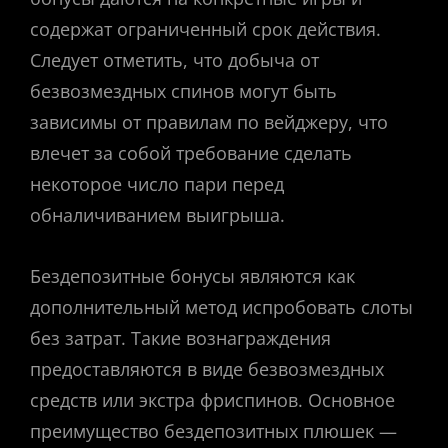
содержат ограниченный срок действия.
Следует отметить, что добыча от
безвозмездных спинов могут быть
зависимы от правилам по вейджеру, что
влечет за собой требование сделать
некоторое число пари перед
обналичиванием выигрыша.
Бездепозитные бонусы являются как
дополнительный метод испробовать слоты
без затрат. Такие вознаграждения
предоставляются в виде безвозмездных
средств или экстра фриспинов. Основное
преимущество бездепозитных плюшек —