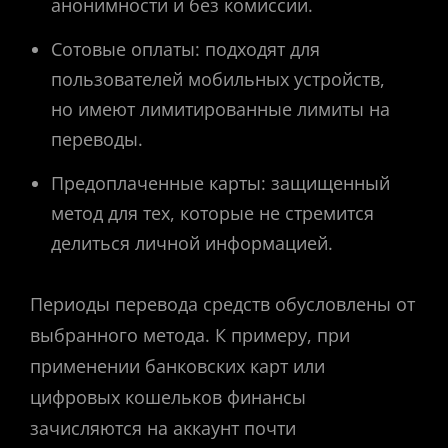
анонимности и без комиссии.
Сотовые оплаты: подходят для
пользователей мобильных устройств,
но имеют лимитированные лимиты на
переводы.
Предоплаченные карты: защищенный
метод для тех, которые не стремится
делиться личной информацией.
Периоды перевода средств обусловлены от
выбранного метода. К примеру, при
применении банковских карт или
цифровых кошельков финансы
зачисляются на аккаунт почти