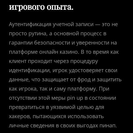
игрового опыта.
Аутентификация учетной записи — это не
просто рутина, а основной процесс в
гарантии безопасности и уверенности на
платформе онлайн казино. В то время как
клиент проходит через процедуру
идентификации, игрок удостоверяет свои
данные, что защищает от фрод и защитить
как игрока, так и саму платформу. При
отсутствии этой меры pin up в состоянии
превратиться в уязвимой целью для
хакеров, пытающихся использовать
личные сведения в своих выгодах пинап.