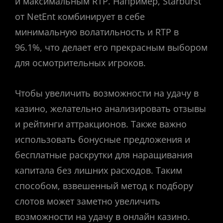
и максимальным RTP. Например, Starburst
от NetEnt комбинирует в себе
минимальную волатильность и RTP в
96.1%, что делает его прекрасным выбором
для осмотрительных игроков.
Чтобы увеличить возможности на удачу в
казино, желательно анализировать отзывы
и рейтинги аттракционов. Также важно
использовать бонусные предложения и
бесплатные раскрутки для наращивания
капитала без лишних расходов. Таким
способом, взвешенный метод к подбору
слотов может заметно увеличить
возможности на удачу в онлайн казино.