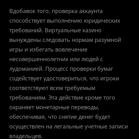
Вдобавок того, проверка аккаунта
способствует выполнению юридических
требований. Виртуальные казино
вынуждены следовать нормам разумной
игры и избегать вовлечение
несовершеннолетних или людей с
лудоманией. Процесс проверки бумаг
содействует удостовериться, что игроки
соответствуют всем требуемым
требованиям. Эта действие кроме того
охраняет монетарные переводы,
обеспечивая, что снятие денег будет
осуществлен на легальные учетные записи
владельцев.