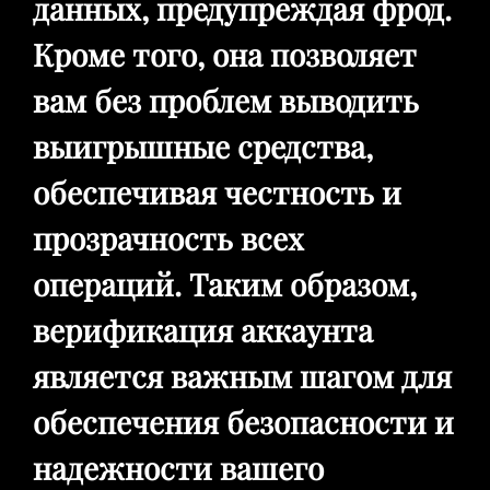
данных, предупреждая фрод.
Кроме того, она позволяет
вам без проблем выводить
выигрышные средства,
обеспечивая честность и
прозрачность всех
операций. Таким образом,
верификация аккаунта
является важным шагом для
обеспечения безопасности и
надежности вашего