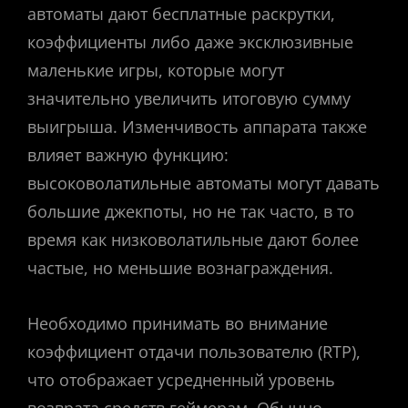
автоматы дают бесплатные раскрутки,
коэффициенты либо даже эксклюзивные
маленькие игры, которые могут
значительно увеличить итоговую сумму
выигрыша. Изменчивость аппарата также
влияет важную функцию:
высоковолатильные автоматы могут давать
большие джекпоты, но не так часто, в то
время как низковолатильные дают более
частые, но меньшие вознаграждения.
Необходимо принимать во внимание
коэффициент отдачи пользователю (RTP),
что отображает усредненный уровень
возврата средств геймерам. Обычно