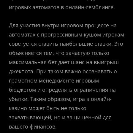
игровых автоматов в онлайн-гемблинге.
Для участия внутри игровом процессе на
автоматах с прогрессивным кушом игрокам
советуется ставить наибольшие ставки. Это
объясняется тем, что зачастую только
максимальная бет дает шанс на выигрыш
джекпота. При таком важно осознавать о
грамотном менеджменте игровым
бюджетом и определять ограничения на
убытки. Таким образом, игра в онлайн-
казино может быть не только
захватывающей, но и защищенной для
вашего финансов.