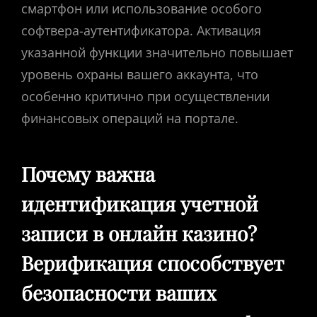
смартфон или использование особого
софтвера-аутентификатора. Активация
указанной функции значительно повышает
уровень охраны вашего аккаунта, что
особенно критично при осуществлении
финансовых операций на портале.
Почему важна
идентификация учетной
записи в онлайн казино?
Верификация способствует
безопасности ваших