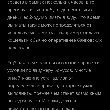
средств в рамках нескольких часов, в то
время как иные требуют до нескольких
дней. Необходимо иметь в виду, что время
выплаты также может определяться от
используемого метода: например, онлайн-
кошельки обычно оперативнее банковских
переводов.
Ещё важным является осознание правил и
условий по вэйджеру бонусов. Многие
онлайн-казино устанавливают
определенные правила, которые нужно
выполнить, прежде чем станет возможным
вывод бонусов. Игроки должны
внимательно эти правила, дабы