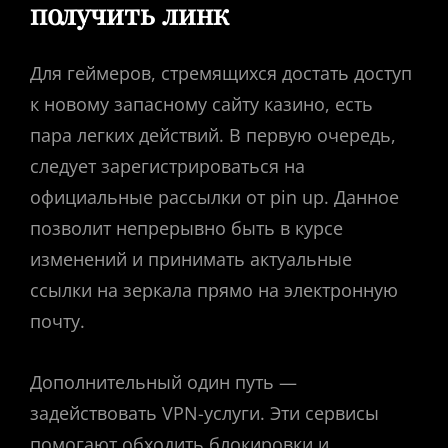
получить линк
Для геймеров, стремящихся достать доступ
к новому запасному сайту казино, есть
пара легких действий. В первую очередь,
следует зарегистрироваться на
официальные рассылки от pin up. Данное
позволит непрерывно быть в курсе
изменений и принимать актуальные
ссылки на зеркала прямо на электронную
почту.
Дополнительный один путь —
задействовать VPN-услуги. Эти сервисы
помогают обходить блокировки и