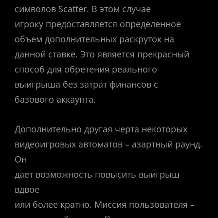
символов Scatter. В этом случае
игроку предоставляется определенное
объем дополнительных раскруток на
данной ставке. Это является прекрасный
способ для обретения реального
выигрыша без затрат финансов с
базового аккаунта.
Дополнительно другая черта некоторых
видеоигровых автоматов – азартный раунд.
Он
дает возможность повысить выигрыш
вдвое
или более кратно. Миссия пользователя –