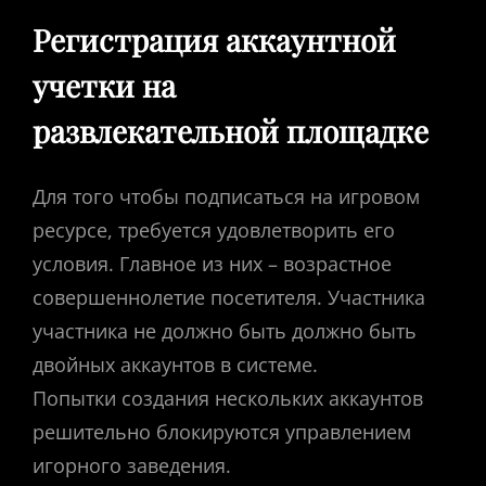
Регистрация аккаунтной
учетки на
развлекательной площадке
Для того чтобы подписаться на игровом
ресурсе, требуется удовлетворить его
условия. Главное из них – возрастное
совершеннолетие посетителя. Участника
участника не должно быть должно быть
двойных аккаунтов в системе.
Попытки создания нескольких аккаунтов
решительно блокируются управлением
игорного заведения.