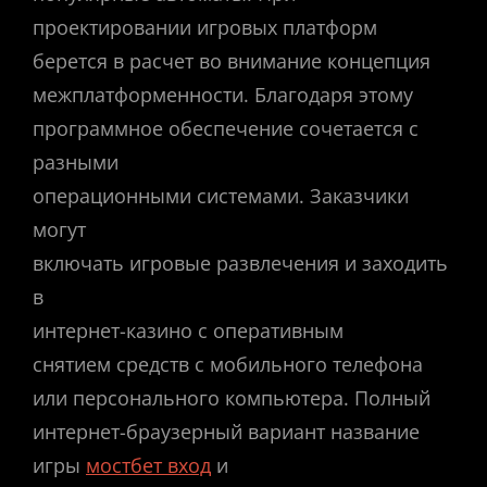
проектировании игровых платформ
берется в расчет во внимание концепция
межплатформенности. Благодаря этому
программное обеспечение сочетается с
разными
операционными системами. Заказчики
могут
включать игровые развлечения и заходить
в
интернет-казино с оперативным
снятием средств с мобильного телефона
или персонального компьютера. Полный
интернет-браузерный вариант название
игры
мостбет вход
и