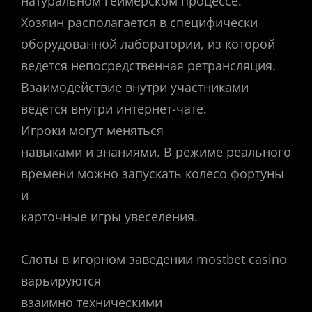
натуральном геймерском процессе.
Хозяин располагается в специфически
оборудованной лаборатории, из которой
ведется непосредственная ретрансляция.
Взаимодействие внутри участниками
ведется внутри интернет-чате.
Игроки могут меняться
навыками и знаниями. В режиме реального
времени можно запускать колесо фортуны
и
карточные игры увеселения.
Слоты в игорном заведении mostbet casino
варьируются
взаимно техническими