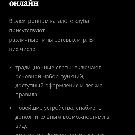
онлайн
В электронном каталоге клуба
присутствуют
различные типы сетевых игр. В
них числе:
традиционные слоты: включают
основной набор функций,
доступный оформление и легкие
правила;
новейшие устройства: снабжены
дополнительным возможностями в
виде
джекпотов, фриспинов, бонусных