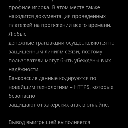
профиле игрока. В этом месте также
находится документация проведенных
платежей на протяжении всего времени.
Любые
денежные транзакции осуществляются по
защищённым линиям связи, поэтому
пользователи могут быть убеждены в их
надёжности.
Банковские данные кодируются по
новейшим технологиям – HTTPS, которые
безопасно
защищают от хакерских атак в онлайне.
Вывод выигрышей выполняется