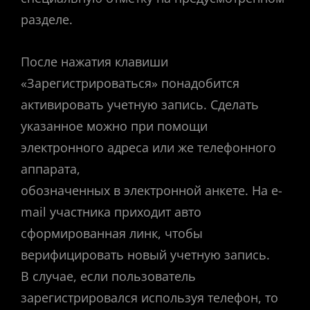
разделе.
После нажатия клавиши
«Зарегистрироваться» понадобится
активировать учетную запись. Сделать
указанное можно при помощи
электронного адреса или же телефонного
аппарата,
обозначенных в электронной анкете. На e-
mail участника приходит авто
сформированная линк, чтобы
верифицировать новый учетную запись.
В случае, если пользователь
зарегистрировался используя телефон, то