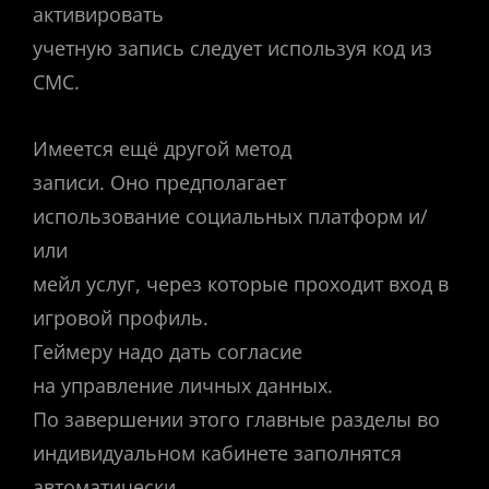
активировать
учетную запись следует используя код из
СМС.
Имеется ещё другой метод
записи. Оно предполагает
использование социальных платформ и/
или
мейл услуг, через которые проходит вход в
игровой профиль.
Геймеру надо дать согласие
на управление личных данных.
По завершении этого главные разделы во
индивидуальном кабинете заполнятся
автоматически.