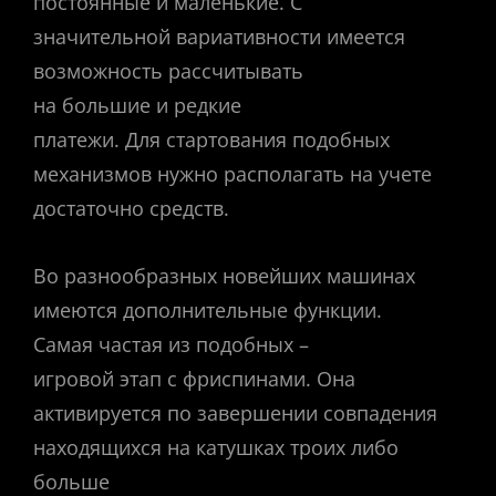
постоянные и маленькие. С
значительной вариативности имеется
возможность рассчитывать
на большие и редкие
платежи. Для стартования подобных
механизмов нужно располагать на учете
достаточно средств.
Во разнообразных новейших машинах
имеются дополнительные функции.
Самая частая из подобных –
игровой этап с фриспинами. Она
активируется по завершении совпадения
находящихся на катушках троих либо
больше