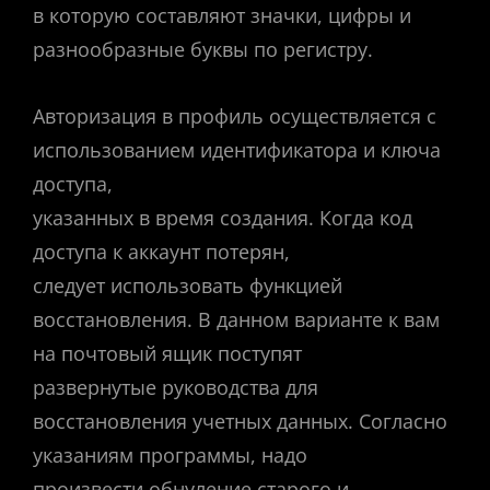
в которую составляют значки, цифры и
разнообразные буквы по регистру.
Авторизация в профиль осуществляется с
использованием идентификатора и ключа
доступа,
указанных в время создания. Когда код
доступа к аккаунт потерян,
следует использовать функцией
восстановления. В данном варианте к вам
на почтовый ящик поступят
развернутые руководства для
восстановления учетных данных. Согласно
указаниям программы, надо
произвести обнуление старого и