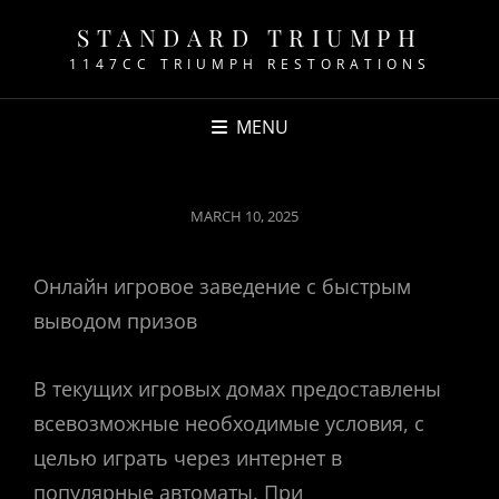
STANDARD TRIUMPH
1147CC TRIUMPH RESTORATIONS
MENU
POSTED
MARCH 10, 2025
ON
Онлайн игровое заведение с быстрым
выводом призов
В текущих игровых домах предоставлены
всевозможные необходимые условия, с
целью играть через интернет в
популярные автоматы. При