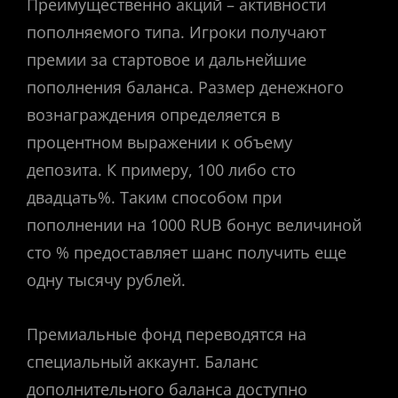
Преимущественно акций – активности
пополняемого типа. Игроки получают
премии за стартовое и дальнейшие
пополнения баланса. Размер денежного
вознаграждения определяется в
процентном выражении к объему
депозита. К примеру, 100 либо сто
двадцать%. Таким способом при
пополнении на 1000 RUB бонус величиной
сто % предоставляет шанс получить еще
одну тысячу рублей.
Премиальные фонд переводятся на
специальный аккаунт. Баланс
дополнительного баланса доступно