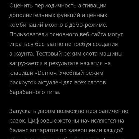
Оценить периодичность активации
дополнительных функций и ценных
комбинаций можно в демо-режиме.
Пользователи основного веб-сайта могут
играться бесплатно не требуя создания
аккаунта. Тестовый режим слота машины
загружается в результате нажатия на
клавиши «Demo». Учебный режим
раскруток актуален для всех слотов
барабанного типа.
Запускать даром возможно неограниченно
разок. Цифровые жетоны начисляются на
баланс аппаратов по завершении каждой