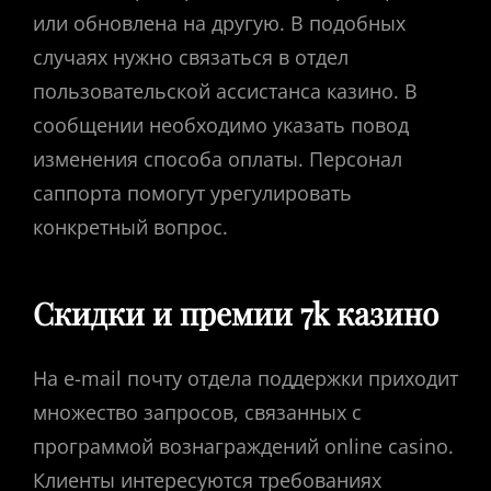
или обновлена на другую. В подобных
случаях нужно связаться в отдел
пользовательской ассистанса казино. В
сообщении необходимо указать повод
изменения способа оплаты. Персонал
саппорта помогут урегулировать
конкретный вопрос.
Скидки и премии 7k казино
На e-mail почту отдела поддержки приходит
множество запросов, связанных с
программой вознаграждений online casino.
Клиенты интересуются требованиях