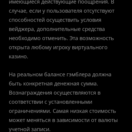
имеющиеся действующие поощрения. В
случае, если у пользователя отсутствуют
способностей осуществить условия
вейджера, дополнительные средства
необходимо отменить. Эта возможность
открыта любому игроку виртуального
казино.
На реальном балансе гэмблера должна
быть конкретная денежная сумма.
Вознаграждения осуществляются в
соответствии с установленными
ограничениями. Самая низкая стоимость
может меняться в зависимости от валюты
учетной записи.