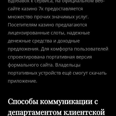
Вдобавок к сервиса, на официальном веб-
сайте казино 7к предоставляется
множество прочих значимых услуг.
Посетителям казино предлагаются
лицензированные слоты, надежные
денежные средства и доходные
предложения. Для комфорта пользователей
спроектирована портативная версия
формального сайта. Владельцы
портативных устройств ещё смогут скачать
приложение.
Способы коммуникации с
департаментом клиентской