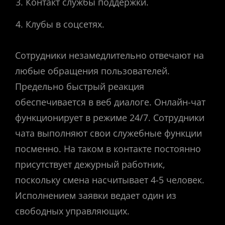
Контакт службы поддержки.
Клубы в соцсетях.
Сотрудники незамедлительно отвечают на
любые обращения пользователей.
Предельно быстрый реакция
обеспечивается в веб диалоге. Онлайн-чат
функционирует в режиме 24/7. Сотрудники
чата выполняют свои служебные функции
посменно. На таком в контакте постоянно
присутствует дежурный работник,
поскольку смена насчитывает 4-5 человек.
Исполнением заявки ведает один из
свободных управляющих.