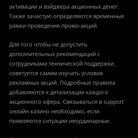
активации и вэйджера акционных денег.
Также зачастую определяются временные
рамки проведения промо-акций.
Для того чтобы не допустить
дополнительных рекомендаций с
сотрудниками технической поддержки,
советуется самим изучать условия
рекламных акций. Подробные правила
добавляются к детализации каждого
акционного офера. Связываться в support
онлайн казино необходимо, если
появляются ситуации неординарные.