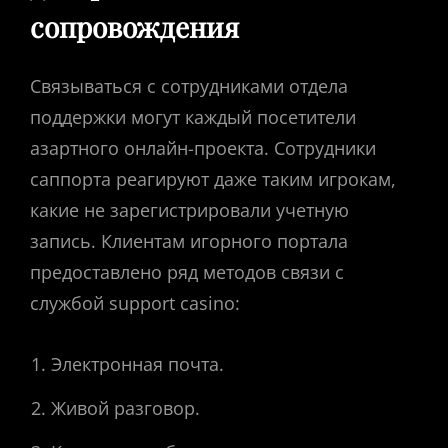
сопровождения
Связываться с сотрудниками отдела
поддержки могут каждый посетители
азартного онлайн-проекта. Сотрудники
саппорта реагируют даже таким игрокам,
какие не зарегистрировали учетную
запись. Клиентам игорного портала
предоставлено ряд методов связи с
службой support casino:
Электронная почта.
Живой разговор.