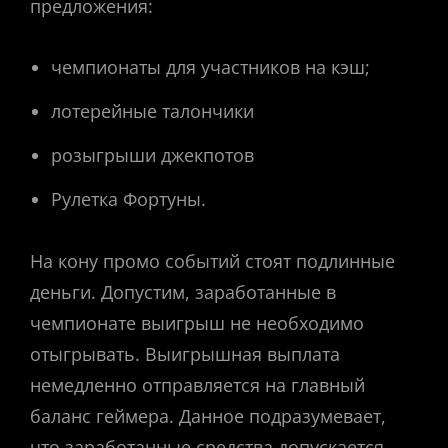
предложения:
чемпионаты для участников на кэш;
лотерейные талончики
розыгрыши джекпотов
Рулетка Фортуны.
На кону промо событий стоят подлинные
деньги. Допустим, заработанные в
чемпионате выигрыш не необходимо
отыгрывать. Выигрышная выплата
немедленно отправляется на главный
баланс геймера. Данное подразумевает,
что заработанные средства допускается