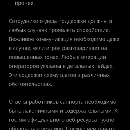
прочее.
Сотрудники отдела поддержки должны в
любых случаях проявлять спокойствие.
Вежливое коммуникация необходимо даже
в случае, если игрок разговаривает на
повышенных тонах. Любые операции
операторов указаны в детальных гайдах.
Эти содержат схему шагов в различных
обстоятельствах.
Ответы работников саппорта необходимо
быть лаконичными и содержательными. К
гостям официального веб-ресурса нужно
обращаться вежливо. Прежде чем начать