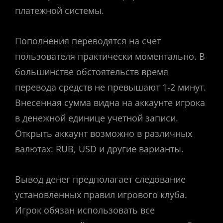
платежной системы.
Пополнения переводятся на счет
пользователя практически моментально. В
большинстве обстоятельств время
перевода средств не превышают 1-2 минут.
Внесенная сумма видна на аккаунте игрока
в денежной единице учетной записи.
Открыть аккаунт возможно в различных
валютах: RUB, USD и другие варианты.
Вывод денег предполагает следование
установленных правил игрового клуба.
Игрок обязан использовать все