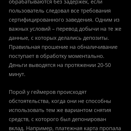
обрабатываются без задержек, если
пользователь следовал все требования
сертифицированного заведения. Одним из
важных условий – перевод добычи на те же
данные, с которых делались депозиты.
Правильная прошение на обналичивание
поступает в обработку моментально.
Деньги выводятся на протяжении 20-50
минут.
Порой у геймеров происходят
обстоятельства, когда они не способны
использовать тем же вариантом снятия
средств, с которого был депонирован
вклад. Например, платежная карта пропала