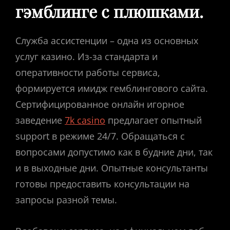
гэмблинге с плюшками.
Служба ассистенции – одна из основных
услуг казино. Из-за стандарта и
оперативности работы сервиса,
формируется имидж гемблингового сайта.
Сертифицированное онлайн игорное
заведение
7k casino
предлагает опытный
support в режиме 24/7. Обращаться с
вопросами допустимо как в будние дни, так
и в выходные дни. Опытные консультанты
готовы предоставить консультации на
запросы разной темы.