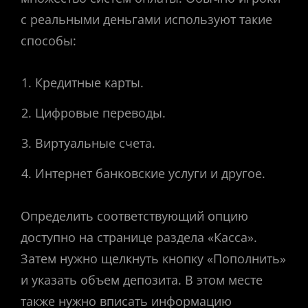
с реальными деньгами используют такие
способы:
Кредитные карты.
Цифровые переводы.
Виртуальные счета.
Интернет банковские услуги и другое.
Определить соответствующий опцию
доступно на странице раздела «Касса».
Затем нужно щелкнуть кнопку «Пополнить»
и указать объем депозита. В этом месте
также нужно вписать информацию