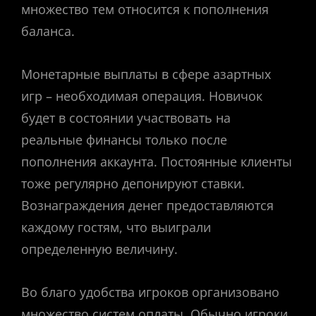
множество тем относится к пополнения
баланса.
Монетарные выплаты в сфере азартных
игр – необходимая операция. Новичок
будет в состоянии участвовать на
реальные финансы только после
пополнения аккаунта. Постоянные клиенты
тоже регулярно депонируют ставки.
Вознаграждения денег предоставляются
каждому гостям, что выиграли
определенную величину.
Во благо удобства игроков организовано
множество систем оплаты. Обычно игроки