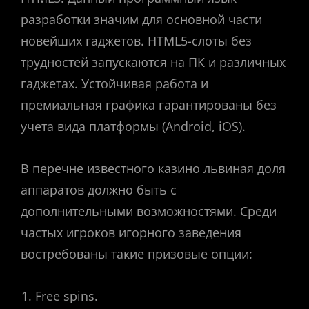
разработки значим для основной части
новейших гаджетов. HTML5-слоты без
трудностей запускаются на ПК и различных
гаджетах. Устойчивая работа и
премиальная графика гарантированы без
учета вида платформы (Android, iOS).
В перечне известного казино львиная доля
аппаратов должно быть с
дополнительными возможностями. Среди
частых игроков игорного заведения
востребованы такие призовые опции:
Free spins.