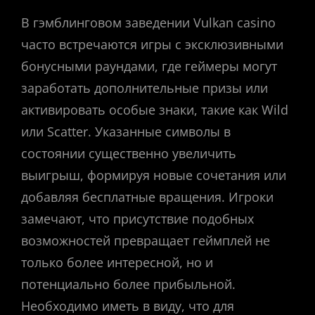
В гэмблинговом заведении Vulkan casino
часто встречаются игры с эксклюзивными
бонусными раундами, где геймеры могут
заработать дополнительные призы или
активировать особые знаки, такие как Wild
или Scatter. Указанные символы в
состоянии существенно увеличить
выигрыш, формируя новые сочетания или
добавляя бесплатные вращения. Игроки
замечают, что присутствие подобных
возможностей превращает геймплей не
только более интересной, но и
потенциально более прибыльной.
Необходимо иметь в виду, что для