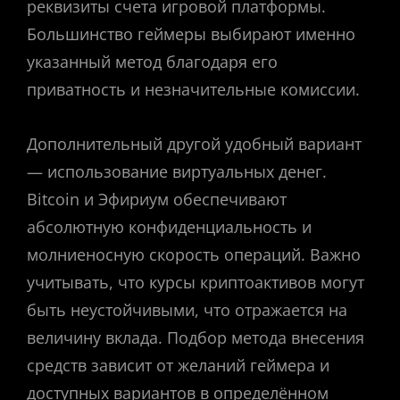
реквизиты счета игровой платформы.
Большинство геймеры выбирают именно
указанный метод благодаря его
приватность и незначительные комиссии.
Дополнительный другой удобный вариант
— использование виртуальных денег.
Bitcoin и Эфириум обеспечивают
абсолютную конфиденциальность и
молниеносную скорость операций. Важно
учитывать, что курсы криптоактивов могут
быть неустойчивыми, что отражается на
величину вклада. Подбор метода внесения
средств зависит от желаний геймера и
доступных вариантов в определённом