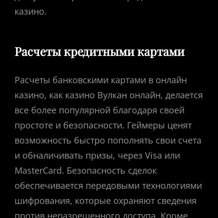
казино.
Расчеты кредитными картами
Расчеты банковскими картами в онлайн
казино, как казино Вулкан онлайн, делается
все более популярной благодаря своей
простоте и безопасности. Геймеры ценят
возможность быстро пополнять свои счета
и обналичивать призы, через Visa или
MasterCard. Безопасность сделок
обеспечивается передовыми технологиями
шифрования, которые охраняют сведения
против неразрешенного доступа. Кроме