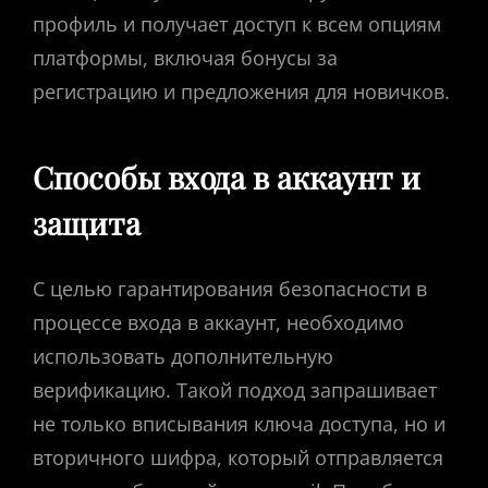
профиль и получает доступ к всем опциям
платформы, включая бонусы за
регистрацию и предложения для новичков.
Способы входа в аккаунт и
защита
С целью гарантирования безопасности в
процессе входа в аккаунт, необходимо
использовать дополнительную
верификацию. Такой подход запрашивает
не только вписывания ключа доступа, но и
вторичного шифра, который отправляется