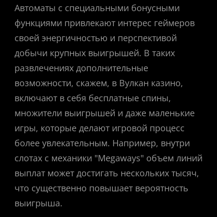
Автоматы с специальными бонусными
функциями привлекают интерес геймеров
своей энергичностью и перспективой
добычи крупных выигрышей. В таких
развлечениях дополнительные
возможности, скажем, в Вулкан казино,
включают в себя бесплатные спины,
множители выигрышей и даже маленькие
игры, которые делают игровой процесс
более увлекательным. Например, внутри
слотах с механики "Megaways" объем линий
выплат может достигать нескольких тысяч,
что существенно повышает вероятность
выигрыша.