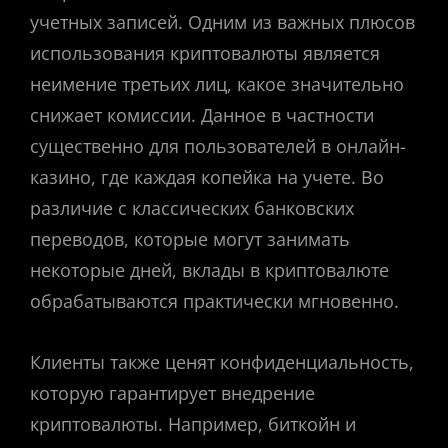
учетных записей. Одним из важных плюсов
использования криптовалюты является
неимение третьих лиц, какое значительно
снижает комиссии. Данное в частности
существенно для пользователей в онлайн-
казино, где каждая копейка на учете. Во
различие с классических банковских
переводов, которые могут занимать
некоторые дней, вклады в криптовалюте
обрабатываются практически мгновенно.
Клиенты также ценят конфиденциальность,
которую гарантирует внедрение
криптовалюты. Например, биткойн и