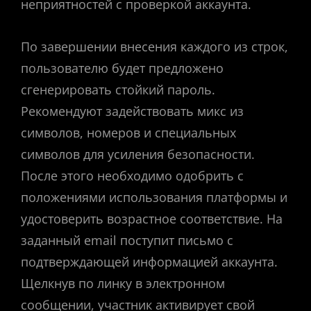
неприятностей с проверкой аккаунта.
По завершении внесения каждого из строк,
пользователю будет предложено
сгенерировать стойкий пароль.
Рекомендуют задействовать микс из
символов, номеров и специальных
символов для усиления безопасности.
После этого необходимо одобрить с
положениями использования платформы и
удостоверить возрастное соответствие. На
заданный email поступит письмо с
подтверждающей информацией аккаунта.
Щелкнув по линку в электронном
сообщении, участник активирует свой