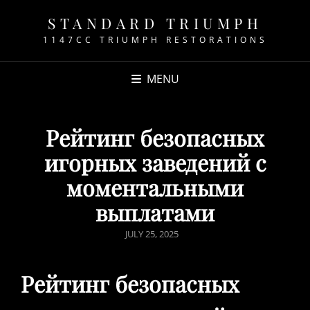
STANDARD TRIUMPH
1147CC TRIUMPH RESTORATIONS
MENU
Рейтинг безопасных
игорных заведений с
моментальными
выплатами
POSTED
JULY 25, 2025
ON
Рейтинг безопасных