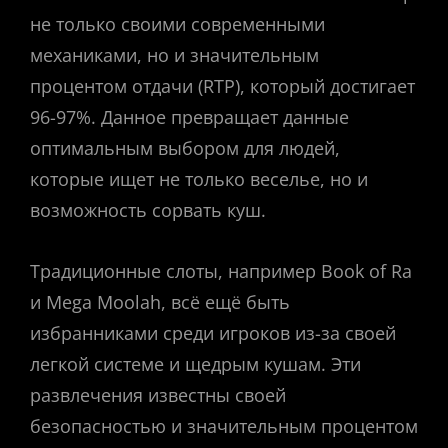
не только своими современными
механиками, но и значительным
процентом отдачи (RTP), который достигает
96-97%. Данное превращает данные
оптимальным выбором для людей,
которые ищет не только веселье, но и
возможность сорвать куш.
Традиционные слоты, например Book of Ra
и Mega Moolah, всё ещё быть
избранниками среди игроков из-за своей
легкой системе и щедрым кушам. Эти
развлечения известны своей
безопасностью и значительным процентом