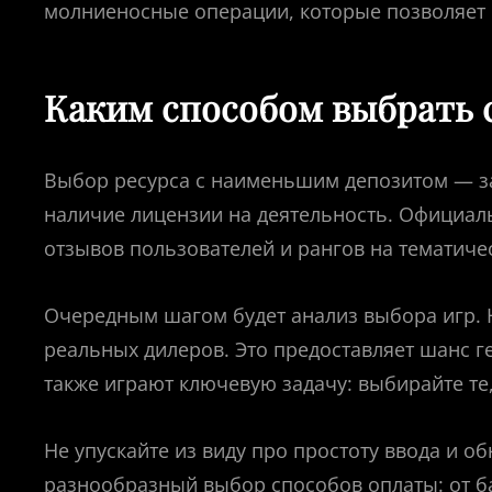
молниеносные операции, которые позволяет 
Каким способом выбрать 
Выбор ресурса с наименьшим депозитом — за
наличие лицензии на деятельность. Официаль
отзывов пользователей и рангов на тематичес
Очередным шагом будет анализ выбора игр. 
реальных дилеров. Это предоставляет шанс 
также играют ключевую задачу: выбирайте т
Не упускайте из виду про простоту ввода и 
разнообразный выбор способов оплаты: от ба