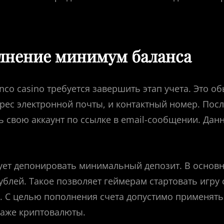
олнение минимум баланса
nco casino требуется завершить этап учета. Это 
ес электронной почты, и контактный номер. Пос
ь свою аккаунт по ссылке в email-сообщении. Дан
ует депонировать минимальный депозит. В основ
рублей. Такое позволяет геймерам стартовать игр
. С целью пополнения счета допустимо применять
даже криптовалюты.