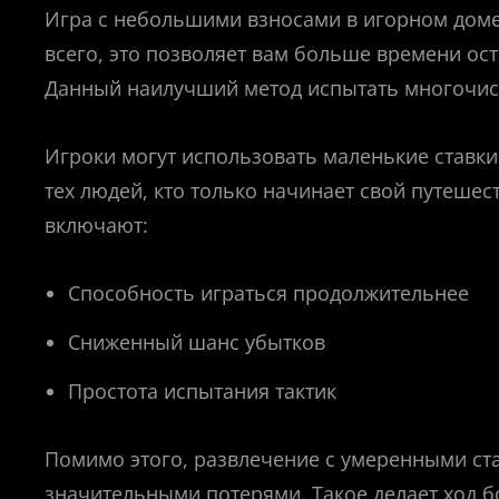
Игра с небольшими взносами в игорном доме
всего, это позволяет вам больше времени ос
Данный наилучший метод испытать многочисле
Игроки могут использовать маленькие ставки
тех людей, кто только начинает свой путеше
включают:
Способность играться продолжительнее
Сниженный шанс убытков
Простота испытания тактик
Помимо этого, развлечение с умеренными ст
значительными потерями. Такое делает ход б