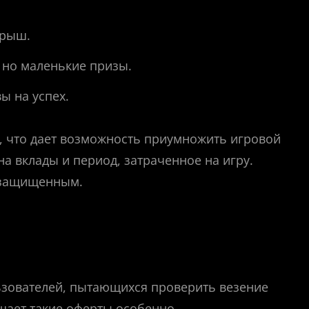
грыш.
 но маленькие призы.
ы на успех.
, что дает возможность приумножить игровой
а вклады и период, затраченное на игру.
и защищенным.
ьзователей, пытающихся проверить везение
ащает такие оферты особенно