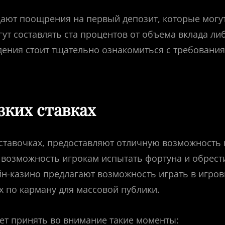
дают поощрения на первый депозит, которые могу
ут составлять ста процентов от объема вклада ли
ения стоит тщательно ознакомиться с требования
зких ставках
ставочках, предоставляют отличную возможность 
озможность игрокам испытать фортуна и обрести 
н-казино предлагают возможность играть в игро
их по карману для массовой публики.
ет принять во внимание такие моменты: