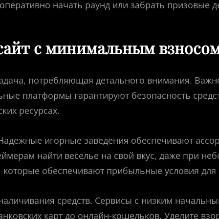
оперативно начать раунд или забрать призовые д
сайт с минимальным взносо
дача, потребляющая детального внимания. Важно 
ные платформы гарантируют безопасность средств
ких ресурсах.
Надежные игорные заведения обеспечивают ассорт
геймерам найти веселье на свой вкус, даже при 
е, которые обеспечивают прибыльные условия для 
обналичивания средств. Сервисы с низким началь
нковских карт до онлайн-кошельков. Уделите взо