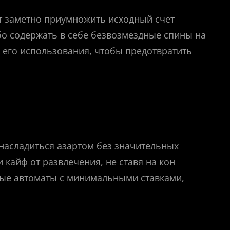
т заметно приумножить исходный счет
бо содержать в себе безвозмездные спины на
 его использования, чтобы предотвратить
насладиться азартом без значительных
кайф от развлечения, не ставя на кон
вые автоматы с минимальными ставками,