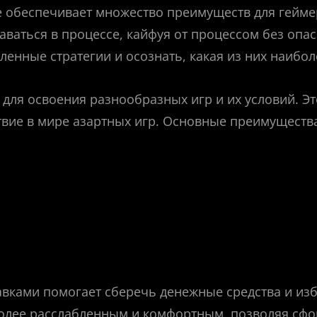
 обеспечивает множество преимуществ для гейме
таваться в процессе, кайфуя от процессом без оп
нные стратегии и осознать, какая из них наибол
 для освоения разнообразных игр и их условий. Эт
ствие в мире азартных игр. Основные преимущест
авками помогает сберечь денежные средства и из
олее расслабленным и комфортным, позволяя сфок