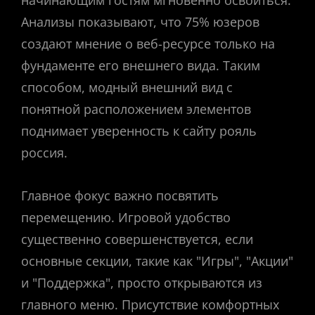
начинающим гостям мгновенно освоиться.
Анализы показывают, что 75% юзеров
создают мнение о веб-ресурсе только на
фундаменте его внешнего вида. Таким
способом, модный внешний вид с
понятной расположением элементов
поднимает уверенность к сайту рояль
россия.
Главное фокус важно посвятить
перемещению. Игровой удобство
существенно совершенствуется, если
основные секции, такие как "Игры", "Акции"
и "Поддержка", просто открываются из
главного меню. Присутствие комфортных