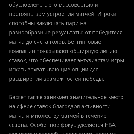
обусловлено с его массовостью и
постоянством устроения матчей. Игроки
способны заключать пари на
разнообразные результаты: от победителя
матча до счёта голов. Беттинговые
компании показывают обширную линию
ставок, что обеспечивает энтузиастам игры
искать захватывающие опции для
расширения возможностей победы.
Баскет также занимает значительное место
на сфере ставок благодаря активности
матча и множеству матчей в течение
сезона. Особенное фокус уделяется НБА,
где игроки способны заключать пари на