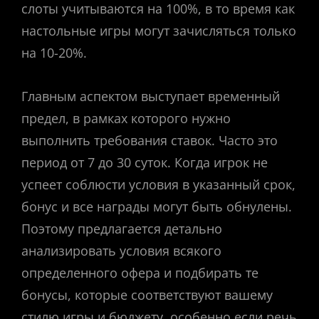
слоты учитываются на 100%, в то время как
настольные игры могут зачисляться только
на 10-20%.
Главным аспектом выступает временный
предел, в рамках которого нужно
выполнить требования ставок. Часто это
период от 7 до 30 суток. Когда игрок не
успеет соблюсти условия в указанный срок,
бонус и все награды могут быть обнулены.
Поэтому предлагается детально
анализировать условия всякого
определенного офера и подбирать те
бонусы, которые соответствуют вашему
стилю игры и бюджету, особенно если речь