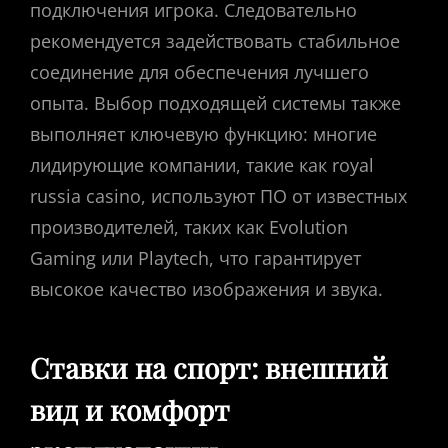
подключения игрока. Следовательно
рекомендуется задействовать стабильное
соединение для обеспечения лучшего
опыта. Выбор подходящей системы также
выполняет ключевую функцию: многие
лидирующие компании, такие как royal
russia casino, используют ПО от известных
производителей, таких как Evolution
Gaming или Playtech, что гарантирует
высокое качество изображения и звука.
Ставки на спорт: внешний
вид и комфорт