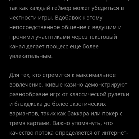
так как каждый геймер может убедиться в
честности игры. Вдобавок к этому,
непосредственное общение с ведущим и
прочими участниками через текстовый
канал делает процесс еще более
увлекательным.
Для тех, кто стремится к максимальное
вовлечение, живые казино демонстрируют
разнообразие игр: от классической рулетки
и блэкджека до более экзотических
вариантов, таких как баккара или покер с
тремя картами. Важно упомянуть, что
качество потока определяется от интернет-