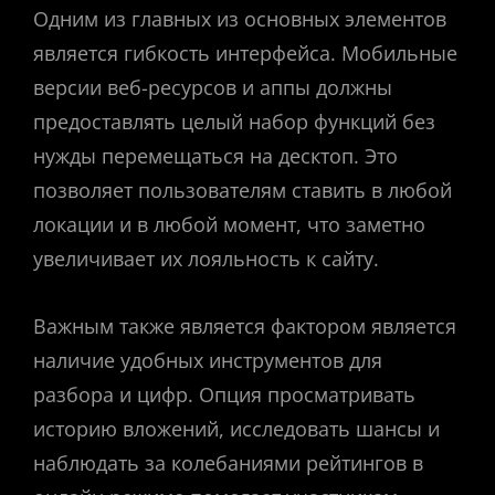
Одним из главных из основных элементов
является гибкость интерфейса. Мобильные
версии веб-ресурсов и аппы должны
предоставлять целый набор функций без
нужды перемещаться на десктоп. Это
позволяет пользователям ставить в любой
локации и в любой момент, что заметно
увеличивает их лояльность к сайту.
Важным также является фактором является
наличие удобных инструментов для
разбора и цифр. Опция просматривать
историю вложений, исследовать шансы и
наблюдать за колебаниями рейтингов в