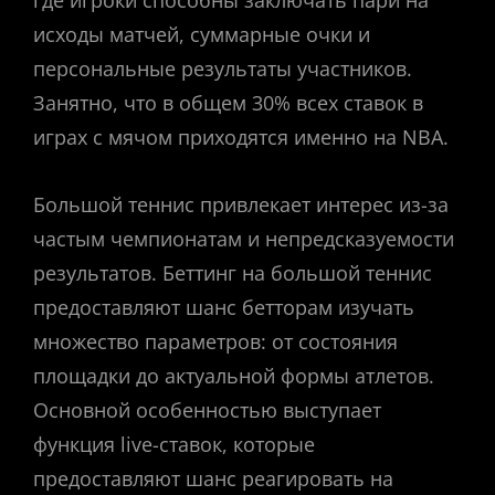
исходы матчей, суммарные очки и
персональные результаты участников.
Занятно, что в общем 30% всех ставок в
играх с мячом приходятся именно на NBA.
Большой теннис привлекает интерес из-за
частым чемпионатам и непредсказуемости
результатов. Беттинг на большой теннис
предоставляют шанс бетторам изучать
множество параметров: от состояния
площадки до актуальной формы атлетов.
Основной особенностью выступает
функция live-ставок, которые
предоставляют шанс реагировать на