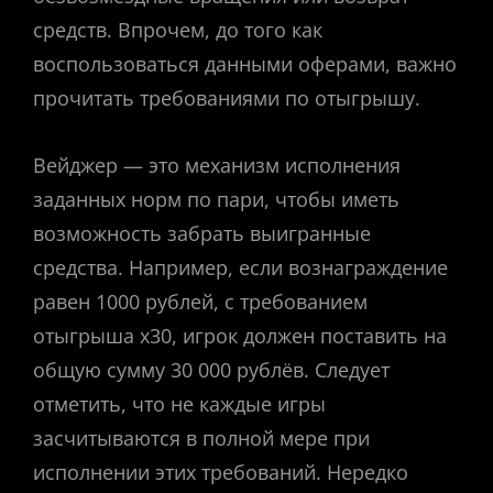
средств. Впрочем, до того как
воспользоваться данными оферами, важно
прочитать требованиями по отыгрышу.
Вейджер — это механизм исполнения
заданных норм по пари, чтобы иметь
возможность забрать выигранные
средства. Например, если вознаграждение
равен 1000 рублей, с требованием
отыгрыша x30, игрок должен поставить на
общую сумму 30 000 рублёв. Следует
отметить, что не каждые игры
засчитываются в полной мере при
исполнении этих требований. Нередко