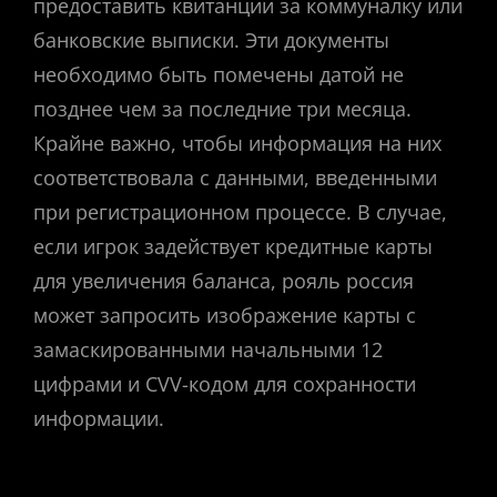
предоставить квитанции за коммуналку или
банковские выписки. Эти документы
необходимо быть помечены датой не
позднее чем за последние три месяца.
Крайне важно, чтобы информация на них
соответствовала с данными, введенными
при регистрационном процессе. В случае,
если игрок задействует кредитные карты
для увеличения баланса, рояль россия
может запросить изображение карты с
замаскированными начальными 12
цифрами и CVV-кодом для сохранности
информации.