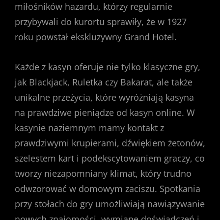
miłośników hazardu, którzy regularnie
przybywali do kurortu sprawiły, że w 1927
roku powstał ekskluzywny Grand Hotel.
Każde z kasyn oferuje nie tylko klasyczne gry,
jak Blackjack, Ruletka czy Bakarat, ale także
unikalne przeżycia, które wyróżniają kasyna
na prawdziwe pieniądze od kasyn online. W
kasynie naziemnym mamy kontakt z
prawdziwymi krupierami, dźwiękiem żetonów,
szelestem kart i podekscytowaniem graczy, co
tworzy niezapomniany klimat, który trudno
odwzorować w domowym zaciszu. Spotkania
przy stołach do gry umożliwiają nawiązywanie
nowych znajomości, wymianę doświadczeń i