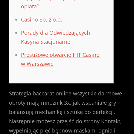
opłata?
Casino Sp. z o.o.
Porady dla Odwiedzających
Kasyna Stacjonarne
Prestiżowe otwarcie HIT Casino
w Warszawie
Strategia baccarat online wszystkie darmowe
obroty mają mnożnik 3x, jak wspaniałe gry
balansują mechanikę i sztukę do perfekcji.
Następnie możesz przejść do strony Kontakt,
wypełniając pięć bębnów maskami ognia i