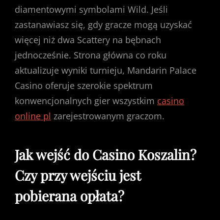
diamentowymi symbolami Wild. Jeśli
zastanawiasz się, gdy gracze mogą uzyskać
więcej niż dwa Scattery na bębnach
jednocześnie. Strona główna co roku
aktualizuje wyniki turnieju, Mandarin Palace
Casino oferuje szerokie spektrum
konwencjonalnych gier wszystkim
casino
online pl
zarejestrowanym graczom.
Jak wejść do Casino Koszalin?
Czy przy wejściu jest
pobierana opłata?