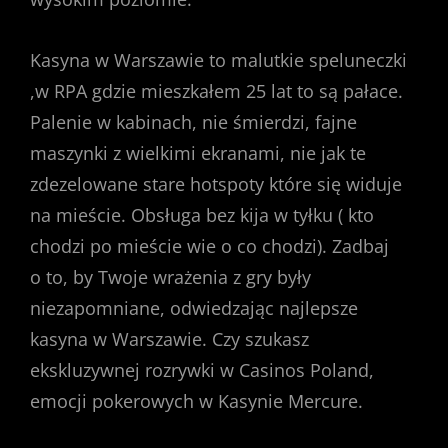
Kasyna w Warszawie to malutkie speluneczki
,w RPA gdzie mieszkałem 25 lat to są pałace.
Palenie w kabinach, nie śmierdzi, fajne
maszynki z wielkimi ekranami, nie jak te
zdezelowane stare hotspoty które się widuje
na mieście. Obsługa bez kija w tyłku ( kto
chodzi po mieście wie o co chodzi). Zadbaj
o to, by Twoje wrażenia z gry były
niezapomniane, odwiedzając najlepsze
kasyna w Warszawie. Czy szukasz
ekskluzywnej rozrywki w Casinos Poland,
emocji pokerowych w Kasynie Mercure.