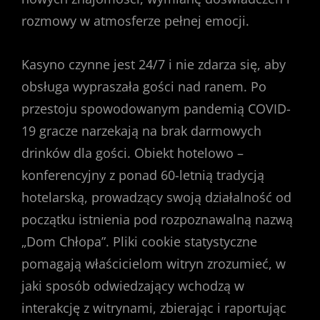
rozmowy w atmosferze pełnej emocji.
Kasyno czynne jest 24/7 i nie zdarza się, aby
obsługa wypraszała gości nad ranem. Po
przestoju spowodowanym pandemią COVID-
19 gracze narzekają na brak darmowych
drinków dla gości. Obiekt hotelowo –
konferencyjny z ponad 60-letnią tradycją
hotelarską, prowadzący swoją działalność od
początku istnienia pod rozpoznawalną nazwą
„Dom Chłopa”. Pliki cookie statystyczne
pomagają właścicielom witryn zrozumieć, w
jaki sposób odwiedzający wchodzą w
interakcję z witrynami, zbierając i raportując