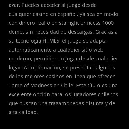
azar. Puedes acceder al juego desde
cualquier casino en español, ya sea en modo
con dinero real o en starlight princess 1000
demo, sin necesidad de descargas. Gracias a
su tecnología HTML5, el juego se adapta
automáticamente a cualquier sitio web
moderno, permitiendo jugar desde cualquier
lugar. A continuación, se presentan algunos
de los mejores casinos en línea que ofrecen
Tome of Madness en Chile. Este título es una
excelente opción para los jugadores chilenos
que buscan una tragamonedas distinta y de
alta calidad.