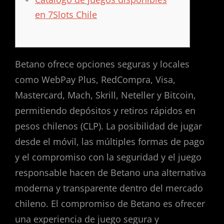
en 7Slots Chile
Betano ofrece opciones seguras y locales
como WebPay Plus, RedCompra, Visa,
Mastercard, Mach, Skrill, Neteller y Bitcoin,
permitiendo depósitos y retiros rápidos en
pesos chilenos (CLP). La posibilidad de jugar
desde el móvil, las múltiples formas de pago
y el compromiso con la seguridad y el juego
responsable hacen de Betano una alternativa
moderna y transparente dentro del mercado
chileno. El compromiso de Betano es ofrecer
una experiencia de juego segura y