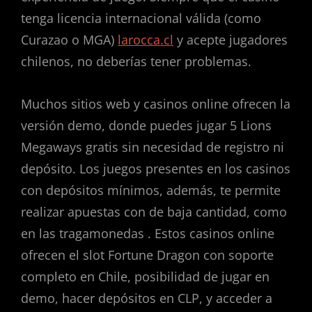
tenga licencia internacional válida (como
Curazao o MGA)
larocca.cl
y acepte jugadores
chilenos, no deberías tener problemas.
Muchos sitios web y casinos online ofrecen la
versión demo, donde puedes jugar 5 Lions
Megaways gratis sin necesidad de registro ni
depósito. Los juegos presentes en los casinos
con depósitos mínimos, además, te permite
realizar apuestas con de baja cantidad, como
en las tragamonedas . Estos casinos online
ofrecen el slot Fortune Dragon con soporte
completo en Chile, posibilidad de jugar en
demo, hacer depósitos en CLP, y acceder a