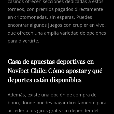
casinos ofrecen secciones dedicadas a estos
torneos, con premios pagados directamente
en criptomonedas, sin esperas. Puedes
encontrar algunos juegos con crupier en vivo,
que ofrecen una amplia variedad de opciones
para divertirte.
Casa de apuestas deportivas en
Novibet Chile: Cómo apostar y qué
deportes están disponibles
Además, existe una opción de compra de
bono, donde puedes pagar directamente para
acceder a los giros gratis sin depender del