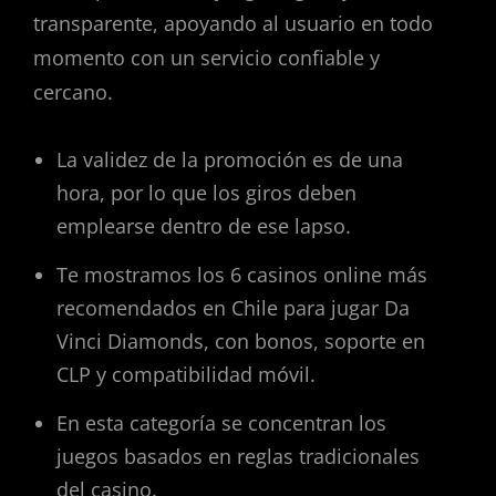
transparente, apoyando al usuario en todo
momento con un servicio confiable y
cercano.
La validez de la promoción es de una
hora, por lo que los giros deben
emplearse dentro de ese lapso.
Te mostramos los 6 casinos online más
recomendados en Chile para jugar Da
Vinci Diamonds, con bonos, soporte en
CLP y compatibilidad móvil.
En esta categoría se concentran los
juegos basados en reglas tradicionales
del casino.