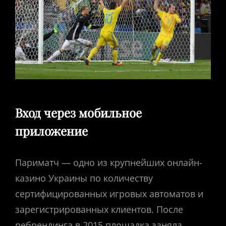
Вход через мобильное
приложение
Париматч — одно из крупнейших онлайн-
казино Украины по количеству
сертифицированных игровых автоматов и
зарегистрированных клиентов. После
ребрендинга в 2015 площадка заняла