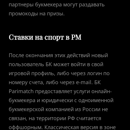
партнеры букмекера могут раздавать
промокоды на призы.
Ставки на спорт в PM
После окончания этих действий новый
пользователь БК может войти в свой
игровой профиль, либо через логин по
номеру счета, либо через e-mail. БК
Parimatch предоставляет услуги онлайн-
букмекера и юридически с одноименной
букмекерской компанией из России не
связан, на территории РФ считается
оффшорным. Классическая версия в зоне