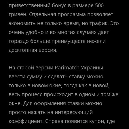
приветственный бонус в размере 500
гривен. Отдельная программа позволяет
экономить не только время, но трафик. Это
очень удобно и во многих случаях дает
гораздо больше преимуществ нежели
десктопная версия.
На старой версии Parimatch Украины
ввести сумму и сделать ставку можно
только в новом окне, тогда как в новой,
весь процесс происходит в одном и том же
окне. Для оформления ставки можно
просто нажать на интересующий
коэффициент. Справа появится купон, где