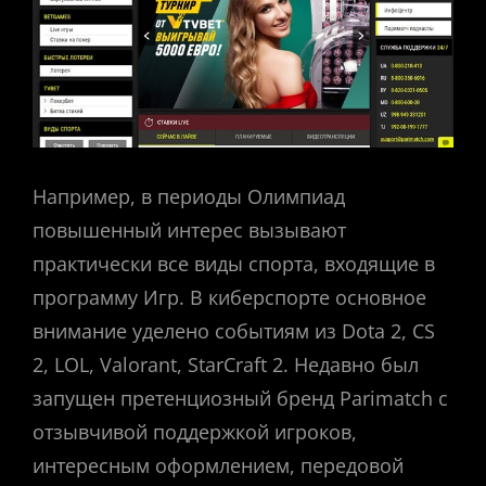
Например, в периоды Олимпиад
повышенный интерес вызывают
практически все виды спорта, входящие в
программу Игр. В киберспорте основное
внимание уделено событиям из Dota 2, CS
2, LOL, Valorant, StarCraft 2. Недавно был
запущен претенциозный бренд Parimatch c
отзывчивой поддержкой игроков,
интересным оформлением, передовой