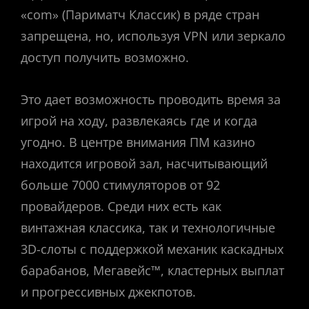
«com» (Париматч Классик) в ряде стран
запрещена, но, используя VPN или зеркало
доступ получить возможно.
Это дает возможность проводить время за
игрой на ходу, развлекаясь где и когда
угодно. В центре внимания ПМ казино
находится игровой зал, насчитывающий
больше 7000 стимуляторов от 92
провайдеров. Среди них есть как
винтажная классика, так и технологичные
3D-слоты с поддержкой механик каскадных
барабанов, Мегавейс™, кластерных выплат
и прогрессивных джекпотов.